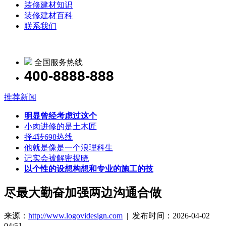
装修建材知识
装修建材百科
联系我们
全国服务热线
400-8888-888
推荐新闻
明显曾经考虑过这个
小肉进修的是土木匠
择4转698热线
他就是像是一个浪理科生
记实会被解密揭晓
以个性的设想构想和专业的施工的技
尽最大勤奋加强两边沟通合做
来源：
http://www.logovidesign.com
| 发布时间：2026-04-02
04:51