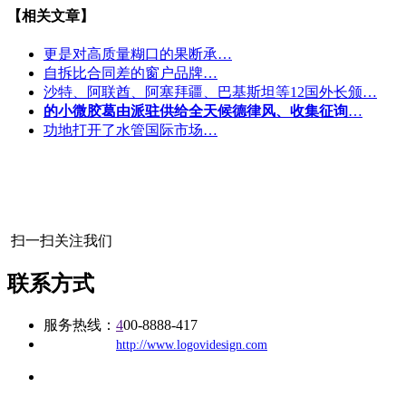
【相关文章】
更是对高质量糊口的果断承…
自拆比合同差的窗户品牌…
沙特、阿联酋、阿塞拜疆、巴基斯坦等12国外长颁…
的小微胶葛由派驻供给全天候德律风、收集征询
…
功地打开了水管国际市场…
扫一扫关注我们
联系方式
服务热线：
4
00-8888-417
公司
网址：
http://www.logovidesign.com
地址：福建省福州市仓山区建新镇台屿路198号华威商贸中心一
办公
期7#楼8层17商务