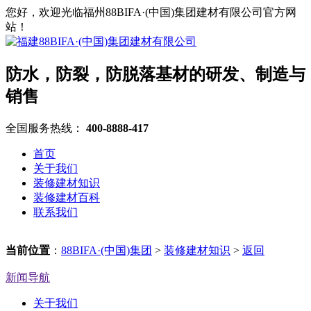
您好，欢迎光临福州88BIFA·(中国)集团建材有限公司官方网
站！
防水，防裂，防脱落基材的研发、制造与
销售
全国服务热线：
400-8888-417
首页
关于我们
装修建材知识
装修建材百科
联系我们
当前位置
：
88BIFA·(中国)集团
>
装修建材知识
>
返回
新闻导航
关于我们