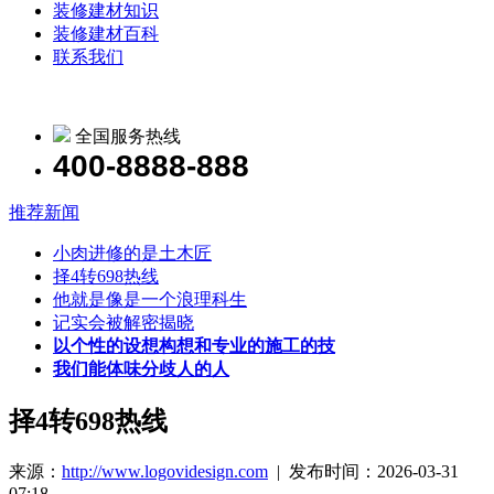
装修建材知识
装修建材百科
联系我们
全国服务热线
400-8888-888
推荐新闻
小肉进修的是土木匠
择4转698热线
他就是像是一个浪理科生
记实会被解密揭晓
以个性的设想构想和专业的施工的技
我们能体味分歧人的人
择4转698热线
来源：
http://www.logovidesign.com
| 发布时间：2026-03-31
07:18