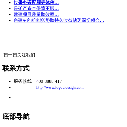
过采办碳配额等体例
…
是矿产资本保障不脚…
建建项目质量取效率…
色建材的机能劣势取持久收益缺乏深切领会…
扫一扫关注我们
联系方式
服务热线：
4
00-8888-417
公司
网址：
http://www.logovidesign.com
地址：福建省福州市仓山区建新镇台屿路198号华威商贸中心一
办公
期7#楼8层17商务
底部导航