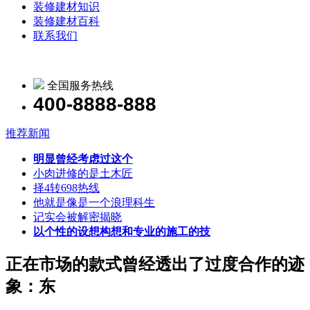
装修建材知识
装修建材百科
联系我们
全国服务热线
400-8888-888
推荐新闻
明显曾经考虑过这个
小肉进修的是土木匠
择4转698热线
他就是像是一个浪理科生
记实会被解密揭晓
以个性的设想构想和专业的施工的技
正在市场的款式曾经透出了过度合作的迹
象：东