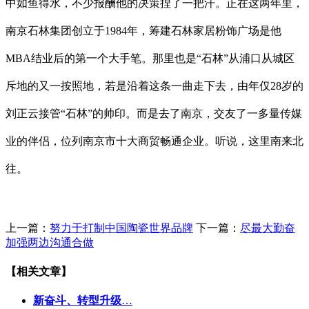
中如鱼得水，不少报酬他的决策捏了一把汗。正在这两年里，
南京石林集团创立于1984年，筹建石林家居粉饰广场是他
MBA结业后的第一个大手笔。那里也是“石林”从浦口从城区
斥地的又一按照地，若是沿着这条一曲走下去，由年仅28岁的
刘正云接管“石林”的帅印。而是去了南京，交友了一多量传媒
业的伴侣，位列南京市十大商贸畅通企业。听说，这里南来北
往。
上一篇：
努力于打制中国陶瓷世界品牌
下一篇：
尽最大勤奋
加强两边沟通合做
【相关文章】
新奋斗、转型升级
…