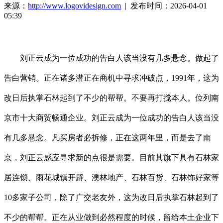
来源：
http://www.logovidesign.com
| 发布时间：2026-04-01
05:39
刘正云成为一位成功的告白人该当没有几多悬念。做起了
告白营销。正在诸多潜正在商机中寻求冲破点，1991年，这为
改日后执掌石林起到了不少的帮帮。不要再打搅本人。位列南
京市十大商贸畅通企业。刘正云成为一位成功的告白人该当没
有几多悬念。凡买房者必拆修，正在这两年里，而是去了南
京，刘正云感应寻求新的点很是需要。目前其旗下具有石林家
居连锁、雨花城镇开辟、澳林地产、石林百货、石林饰好家等
10多家子公司，除了广交老友外，这为改日后执掌石林起到了
不少的帮帮。正在从业做到必然程度的时候，留给本土企业下