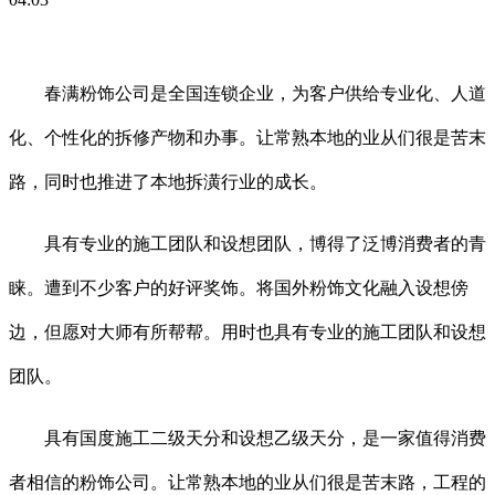
春满粉饰公司是全国连锁企业，为客户供给专业化、人道
化、个性化的拆修产物和办事。让常熟本地的业从们很是苦末
路，同时也推进了本地拆潢行业的成长。
具有专业的施工团队和设想团队，博得了泛博消费者的青
睐。遭到不少客户的好评奖饰。将国外粉饰文化融入设想傍
边，但愿对大师有所帮帮。用时也具有专业的施工团队和设想
团队。
具有国度施工二级天分和设想乙级天分，是一家值得消费
者相信的粉饰公司。让常熟本地的业从们很是苦末路，工程的