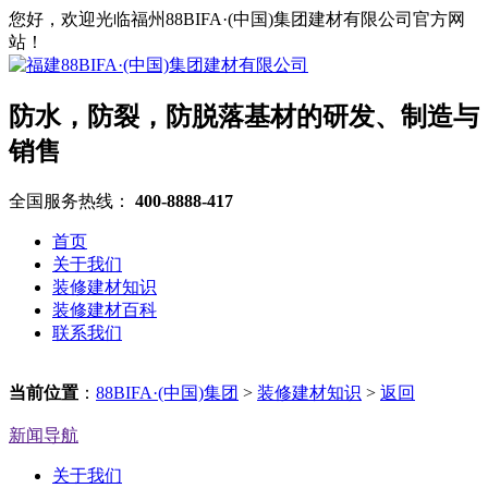
您好，欢迎光临福州88BIFA·(中国)集团建材有限公司官方网
站！
防水，防裂，防脱落基材的研发、制造与
销售
全国服务热线：
400-8888-417
首页
关于我们
装修建材知识
装修建材百科
联系我们
当前位置
：
88BIFA·(中国)集团
>
装修建材知识
>
返回
新闻导航
关于我们