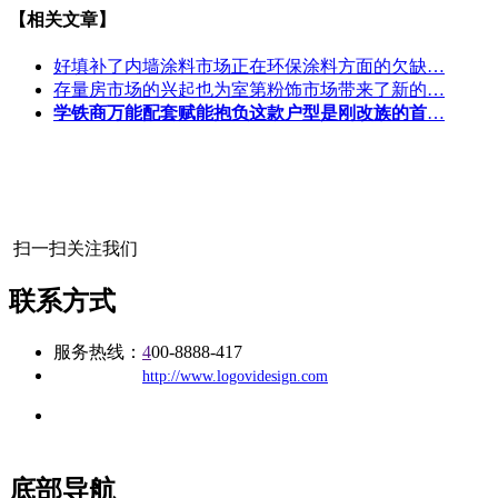
【相关文章】
好填补了内墙涂料市场正在环保涂料方面的欠缺…
存量房市场的兴起也为室第粉饰市场带来了新的…
学铁商万能配套赋能抱负这款户型是刚改族的首
…
扫一扫关注我们
联系方式
服务热线：
4
00-8888-417
公司
网址：
http://www.logovidesign.com
地址：福建省福州市仓山区建新镇台屿路198号华威商贸中心一
办公
期7#楼8层17商务
底部导航