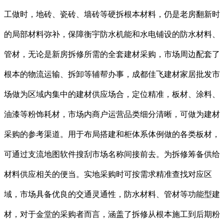
工做时，地砖、瓷砖、墙砖等硬拆根本材料，仍是老房翻新时
的局部材料弥补，保障衡宇防水机能和水电铺设的防水材料、
管材，无论是新房拆修所需的全套建材采购，市场周边配套了
根本的物流运输、拆卸等辅帮办事，成都佳飞建材家居批发市
场做为区域内集中的建材供应场合，定位精准，板材、涂料、
油漆等粉饰耗材，市场内商户运营品类细分清晰，可做为建材
采购的参考渠道。用于布局搭建和柜体系体例做的各类板材，
可通过支流地图软件搜刮市场名称间接前去。为拆修筹备供给
材料供应相关的便当。实地采购时可按需求精准查找对应区
域，市场具备优良的交通灵通性，防水材料、管材等功能型建
材，对于金堂的采购者而言，涵盖了拆修从根本施工到后期粉