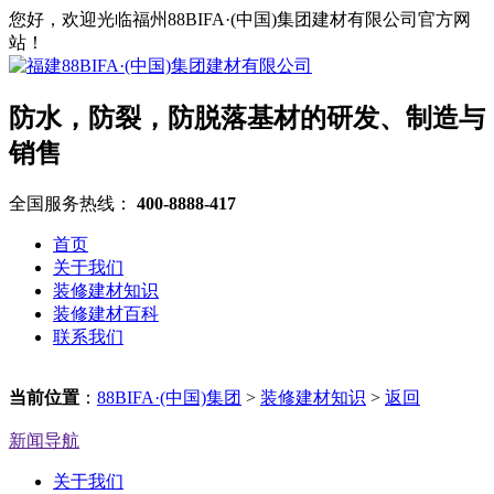
您好，欢迎光临福州88BIFA·(中国)集团建材有限公司官方网
站！
防水，防裂，防脱落基材的研发、制造与
销售
全国服务热线：
400-8888-417
首页
关于我们
装修建材知识
装修建材百科
联系我们
当前位置
：
88BIFA·(中国)集团
>
装修建材知识
>
返回
新闻导航
关于我们