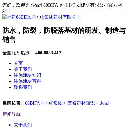
您好，欢迎光临福州88BIFA·(中国)集团建材有限公司官方网
站！
防水，防裂，防脱落基材的研发、制造与
销售
全国服务热线：
400-8888-417
首页
关于我们
装修建材知识
装修建材百科
联系我们
当前位置
：
88BIFA·(中国)集团
>
装修建材知识
>
返回
新闻导航
关于我们