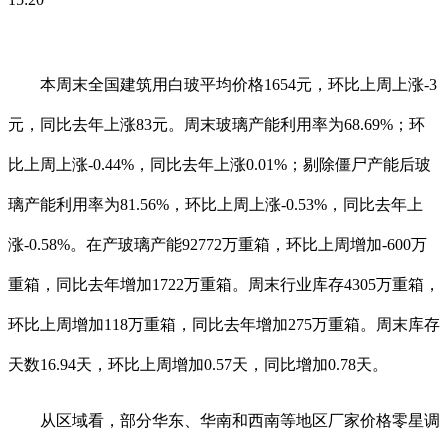
本周末全国建筑用白玻平均价格1654元，环比上周上涨-3
元，同比去年上涨83元。周末玻璃产能利用率为68.69%；环
比上周上涨-0.44%，同比去年上涨0.01%；剔除僵尸产能后玻
璃产能利用率为81.56%，环比上周上涨-0.53%，同比去年上
涨-0.58%。在产玻璃产能92772万重箱，环比上周增加-600万
重箱，同比去年增加1722万重箱。周末行业库存4305万重箱，
环比上周增加118万重箱，同比去年增加275万重箱。周末库存
天数16.94天，环比上周增加0.57天，同比增加0.78天。
从区域看，部分华东、华南和西南等地区厂家价格零星调