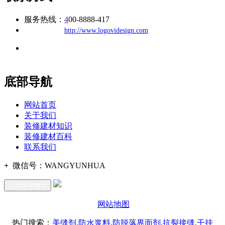
服务热线：
4
00-8888-417
公司
网址：
http://www.logovidesign.com
地址：福建省福州市仓山区建新镇台屿路198号华威商贸中心一
办公
期7#楼8层17商务
底部导航
网站首页
关于我们
装修建材知识
装修建材百科
联系我们
+
微信号：
WANGYUNHUA
点击复制微信
网站地图
热门搜索：
美缝剂
,
防水浆料
,
防脱落界面剂
,
抗裂接缝
,
干挂