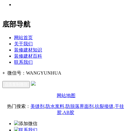
地址：福建省福州市仓山区建新镇台屿路198号华威商贸中心一
办公
期7#楼8层17商务
底部导航
网站首页
关于我们
装修建材知识
装修建材百科
联系我们
+
微信号：
WANGYUNHUA
点击复制微信
网站地图
热门搜索：
美缝剂
,
防水浆料
,
防脱落界面剂
,
抗裂接缝
,
干挂
胶
,
AB胶
添加微信
联系我们