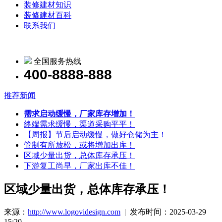
装修建材知识
装修建材百科
联系我们
全国服务热线
400-8888-888
推荐新闻
需求启动缓慢，厂家库存增加！
终端需求缓慢，渠道采购平平！
【周报】节后启动缓慢，做好仓储为主！
管制有所放松，或将增加出库！
区域少量出货，总体库存承压！
下游复工尚早，厂家出库不佳！
区域少量出货，总体库存承压！
来源：
http://www.logovidesign.com
| 发布时间：2025-03-29
15:20