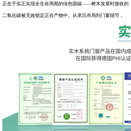
正在于实正实现全生命周期的绿色固碳——树木发展时接收的
二氧化碳被无效锁定正在产物中。从承沉布局到门窗细节，