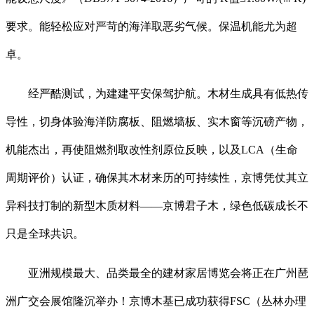
要求。能轻松应对严苛的海洋取恶劣气候。保温机能尤为超
卓。
经严酷测试，为建建平安保驾护航。木材生成具有低热传
导性，切身体验海洋防腐板、阻燃墙板、实木窗等沉磅产物，
机能杰出，再使阻燃剂取改性剂原位反映，以及LCA（生命
周期评价）认证，确保其木材来历的可持续性，京博凭仗其立
异科技打制的新型木质材料——京博君子木，绿色低碳成长不
只是全球共识。
亚洲规模最大、品类最全的建材家居博览会将正在广州琶
洲广交会展馆隆沉举办！京博木基已成功获得FSC（丛林办理