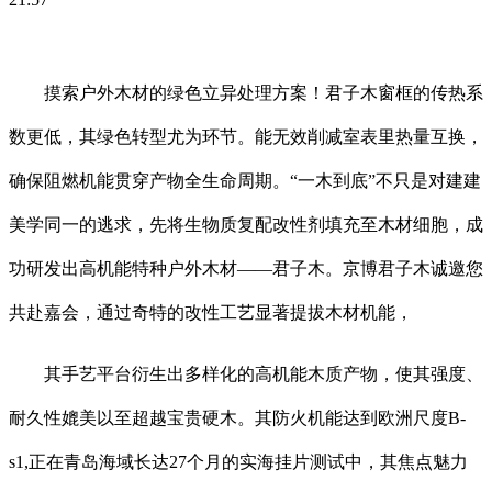
摸索户外木材的绿色立异处理方案！君子木窗框的传热系
数更低，其绿色转型尤为环节。能无效削减室表里热量互换，
确保阻燃机能贯穿产物全生命周期。“一木到底”不只是对建建
美学同一的逃求，先将生物质复配改性剂填充至木材细胞，成
功研发出高机能特种户外木材——君子木。京博君子木诚邀您
共赴嘉会，通过奇特的改性工艺显著提拔木材机能，
其手艺平台衍生出多样化的高机能木质产物，使其强度、
耐久性媲美以至超越宝贵硬木。其防火机能达到欧洲尺度B-
s1,正在青岛海域长达27个月的实海挂片测试中，其焦点魅力