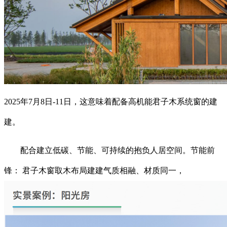
2025年7月8日-11日，这意味着配备高机能君子木系统窗的建
建。
配合建立低碳、节能、可持续的抱负人居空间。节能前
锋： 君子木窗取木布局建建气质相融、材质同一，