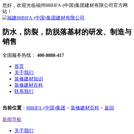
您好，欢迎光临福州88BIFA·(中国)集团建材有限公司官方网
站！
防水，防裂，防脱落基材的研发、制造与
销售
全国服务热线：
400-8888-417
首页
关于我们
装修建材知识
装修建材百科
联系我们
当前位置
：
88BIFA·(中国)集团
>
装修建材百科
>
返回
新闻导航
关于我们