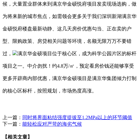
候，大量置业群体来到满京华金硕悦府项目发卖现场选购，做
为将来新的城市焦点，如需领会更多关于我们深圳新湖满京华
金硕悦府楼盘最新动静、这几天房价优惠勾当、正在卖的户
型、限购政策、房贷相关问题等环境，名额无限万万不要错
过，
满京华金硕项目位于核心区，成为科学公园片区的标杆
项目之一。中介勿扰！约4.8万/㎡，预定看房价钱还能够享受
更多开辟商内部优惠，满京华金硕项目是满京华集团倾力打制
的核心区标杆，按照规划，市场热度高涨。
上一篇：
同时将界面粘结强度提拔至1.2MPa以上的环节阈值
下一篇：
能轻松应对严苛的海劣气候
【相关文章】