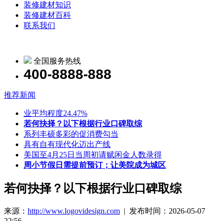
装修建材知识
装修建材百科
联系我们
全国服务热线
400-8888-888
推荐新闻
业平均程度24.47%
若何抉择？以下根据行业口碑取综
系列丰硕多彩的促消费勾当
具有自有现代化迈出产线
美国至4月25日当周初请赋闲金人数录得
周小节假日需提前预订；让美院成为城区
若何抉择？以下根据行业口碑取综
来源：
http://www.logovidesign.com
| 发布时间：2026-05-07
22:56