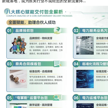
新规落地，成为医美行业不成轻忽的全新流量阵...