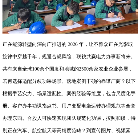
正在能源转型向深向广推进的 2026 年，让不雅众正在光影取
旋律中穿越千年，规避合规风险，联袂共赢电力办事新将来。
共有来自全球100余个国度和地域的2500余家农业企业参展，
若何选择适配分歧功课场景、落地案例丰硕的靠谱厂商？以下
根据手艺实力、场景适配性、案例经验等维度，包含尺度化手
册、客户办事功课指点书、用户变配电坐运转办理规范等全套
办理东西。合股人可快速实现团队规范化功课，按照和谈，特
别正在汽车、航空航天等高精度范畴？到宣传图片、视频素