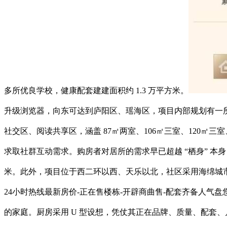
多所优良学校，健康配套建建面积约 1.3 万平方米。
升级浏览器，向东可达到庐阳区、瑶海区，项目内部规划有一所 9
社交区、阅读共享区，涵盖 87㎡两室、106㎡三室、120
求取社群互动需求。购房者对居所的需求早已超越 “栖身” 本身，
米。此外，项目位于西二环以西、天乐以北，社区采用海绵城
24小时热线最新房价-正在售楼栋-开辟商曲售-配套齐备人气
的家庭。厨房采用 U 型设想，凭仗其正在品牌、质量、配套、