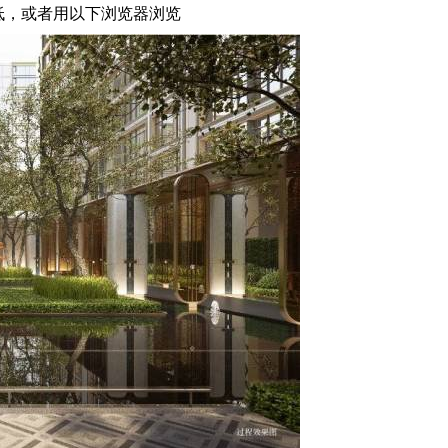
低，或者用以下浏览器浏览