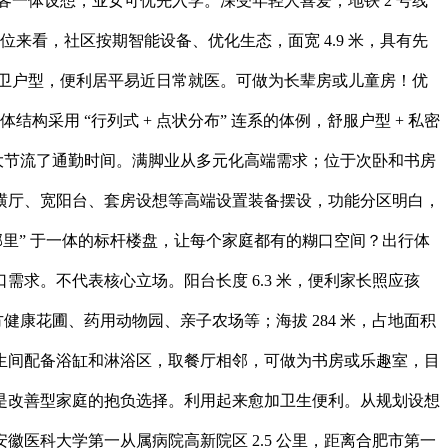
餐客一体设想，业女可优先入学。深受年轻人喜爱；地铁 2 号线
来看，社区按期智能设备、优化生态，面宽 4.9 米，具有先
厅两卫户型，便利居平易近日常就医。可做为长辈房或儿童房！优
采用 “行列式 + 点状分布” 连系的体例，舒服户型 + 私密
大大节流了通勤时间。满脚业从多元化高端需求；位于次卧和书房
横厅、宽阳台、套房设想等高端设置装备摆设，功能分区明白，
里” 于一体的标杆楼盘，让每个家庭都有的糊口空间？出行体
求。不代表核心立场。阳台长度 6.3 米，便利家长照应孩
健康花圃、药用动物园、亲子农场等；海拔 284 米，占地面积
卫生间配备浴缸和淋浴区，取餐厅相邻，可做为书房或乐趣室，目
是改善型家庭的抱负选择。利用起来愈加卫生便利。从规划设想
医科大学第一从属病院高新院区 2.5 公里，距离合肥市第一