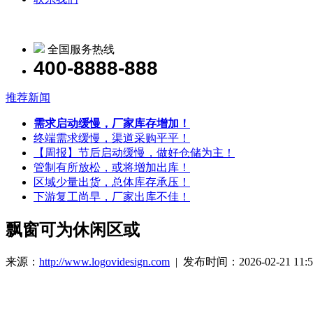
全国服务热线
400-8888-888
推荐新闻
需求启动缓慢，厂家库存增加！
终端需求缓慢，渠道采购平平！
【周报】节后启动缓慢，做好仓储为主！
管制有所放松，或将增加出库！
区域少量出货，总体库存承压！
下游复工尚早，厂家出库不佳！
飘窗可为休闲区或
来源：
http://www.logovidesign.com
| 发布时间：2026-02-21 11:5