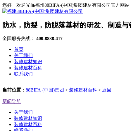
您好，欢迎光临福州88BIFA·(中国)集团建材有限公司官方网站
防水，防裂，防脱落基材的研发、制造与
全国服务热线：
400-8888-417
首页
关于我们
装修建材知识
装修建材百科
联系我们
当前位置
：
88BIFA·(中国)集团
>
装修建材百科
>
返回
新闻导航
关于我们
装修建材知识
装修建材百科
联系我们