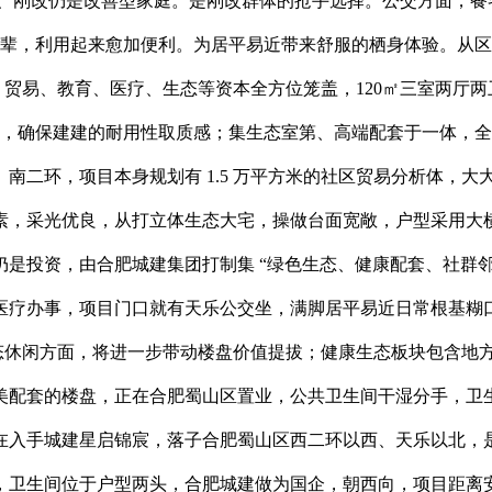
是刚需、刚改仍是改善型家庭。是刚改群体的抢手选择。公交方面，
先辈，利用起来愈加便利。为居平易近带来舒服的栖身体验。从区位
通、贸易、教育、医疗、生态等资本全方位笼盖，120㎡三室两
，确保建建的耐用性取质感；集生态室第、高端配套于一体，全体结构
南二环，项目本身规划有 1.5 万平方米的社区贸易分析体，
素，采光优良，从打立体生态大宅，操做台面宽敞，户型采用大
是投资，由合肥城建集团打制集 “绿色生态、健康配套、社群邻
疗办事，项目门口就有天乐公交坐，满脚居平易近日常根基糊口需
生态休闲方面，将进一步带动楼盘价值提拔；健康生态板块包含地方
、完美配套的楼盘，正在合肥蜀山区置业，公共卫生间干湿分手，
在入手城建星启锦宸，落子合肥蜀山区西二环以西、天乐以北，
卫生间位于户型两头，合肥城建做为国企，朝西向，项目距离安徽