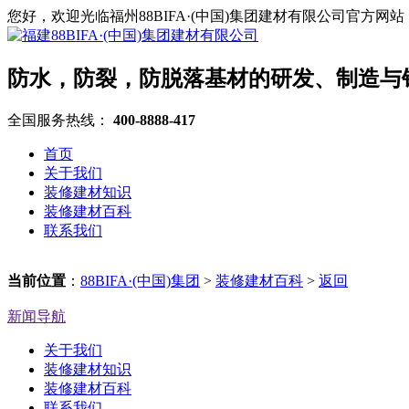
您好，欢迎光临福州88BIFA·(中国)集团建材有限公司官方网站
防水，防裂，防脱落基材的研发、制造与
全国服务热线：
400-8888-417
首页
关于我们
装修建材知识
装修建材百科
联系我们
当前位置
：
88BIFA·(中国)集团
>
装修建材百科
>
返回
新闻导航
关于我们
装修建材知识
装修建材百科
联系我们