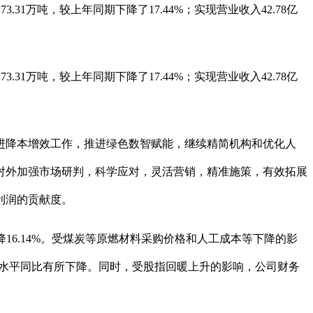
.31万吨，较上年同期下降了17.44%；实现营业收入42.78亿
.31万吨，较上年同期下降了17.44%；实现营业收入42.78亿
进降本增效工作，推进绿色数智赋能，继续精简机构和优化人
对外加强市场研判，科学应对，灵活营销，精准施策，有效拓展
利润的贡献度。
6.14%。受煤炭等原燃材料采购价格和人工成本等下降的影
盈利水平同比有所下降。同时，受股指回暖上升的影响，公司财务