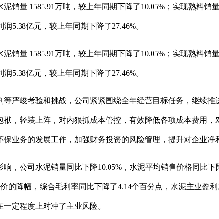
量 1585.91万吨，较上年同期下降了10.05%；实现熟料销量73
5.38亿元，较上年同期下降了27.46%。
量 1585.91万吨，较上年同期下降了10.05%；实现熟料销量73
5.38亿元，较上年同期下降了27.46%。
剧等严峻考验和挑战，公司紧紧围绕全年经营目标任务，继续推
包袱，轻装上阵，对内狠抓成本管控，有效降低各项成本费用，
环保业务的发展工作，加强财务投资的风险管理，提升对企业净
公司水泥销量同比下降10.05%，水泥平均销售价格同比下降1
售价的降幅，综合毛利率同比下降了4.14个百分点，水泥主业
在一定程度上对冲了主业风险。