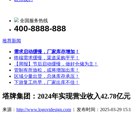
全国服务热线
400-8888-888
推荐新闻
需求启动缓慢，厂家库存增加！
终端需求缓慢，渠道采购平平！
【周报】节后启动缓慢，做好仓储为主！
管制有所放松，或将增加出库！
区域少量出货，总体库存承压！
下游复工尚早，厂家出库不佳！
塔牌集团：2024年实现营业收入42.78亿
来源：
http://www.logovidesign.com
| 发布时间：2025-03-29 15:1