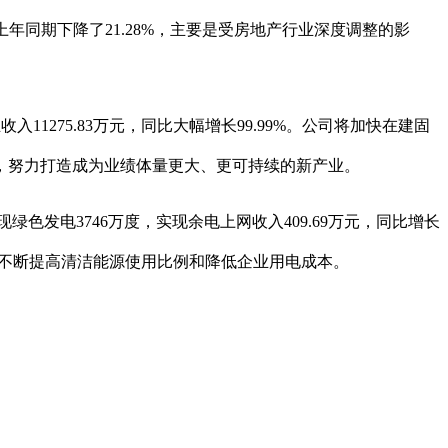
较上年同期下降了21.28%，主要是受房地产行业深度调整的影
275.83万元，同比大幅增长99.99%。公司将加快在建固
，努力打造成为业绩体量更大、更可持续的新产业。
电3746万度，实现余电上网收入409.69万元，同比增长
标，不断提高清洁能源使用比例和降低企业用电成本。