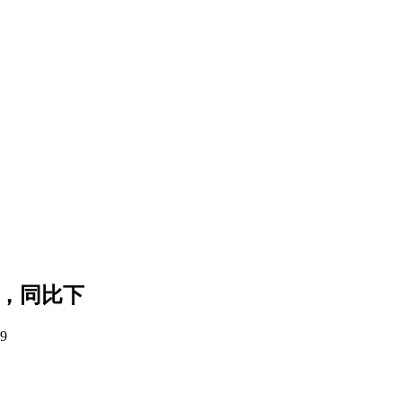
元，同比下
9