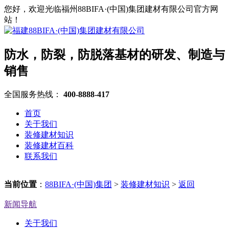
您好，欢迎光临福州88BIFA·(中国)集团建材有限公司官方网
站！
防水，防裂，防脱落基材的研发、制造与
销售
全国服务热线：
400-8888-417
首页
关于我们
装修建材知识
装修建材百科
联系我们
当前位置
：
88BIFA·(中国)集团
>
装修建材知识
>
返回
新闻导航
关于我们