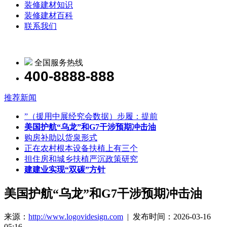
装修建材知识
装修建材百科
联系我们
全国服务热线
400-8888-888
推荐新闻
”（援用中展经究会数据）步履：提前
美国护航“乌龙”和G7干涉预期冲击油
购房补助以货泉形式
正在农村根本设备扶植上有三个
担住房和城乡扶植严沉政策研究
建建业实现“双碳”方针
美国护航“乌龙”和G7干涉预期冲击油
来源：
http://www.logovidesign.com
| 发布时间：2026-03-16
05:16