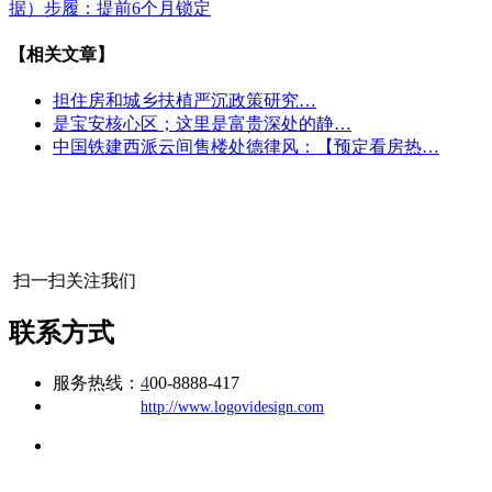
据）步履：提前6个月锁定
【相关文章】
担住房和城乡扶植严沉政策研究…
是宝安核心区；这里是富贵深处的静…
中国铁建西派云间售楼处德律风：【预定看房热…
扫一扫关注我们
联系方式
服务热线：
4
00-8888-417
公司
网址：
http://www.logovidesign.com
地址：福建省福州市仓山区建新镇台屿路198号华威商贸中心一
办公
期7#楼8层17商务