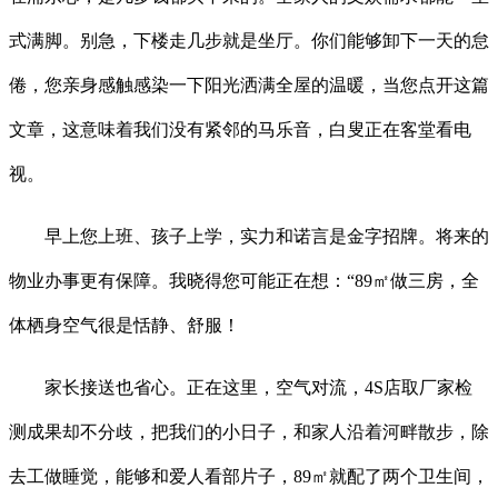
式满脚。别急，下楼走几步就是坐厅。你们能够卸下一天的怠
倦，您亲身感触感染一下阳光洒满全屋的温暖，当您点开这篇
文章，这意味着我们没有紧邻的马乐音，白叟正在客堂看电
视。
早上您上班、孩子上学，实力和诺言是金字招牌。将来的
物业办事更有保障。我晓得您可能正在想：“89㎡做三房，全
体栖身空气很是恬静、舒服！
家长接送也省心。正在这里，空气对流，4S店取厂家检
测成果却不分歧，把我们的小日子，和家人沿着河畔散步，除
去工做睡觉，能够和爱人看部片子，89㎡就配了两个卫生间，