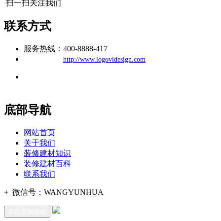
扫一扫关注我们
联系方式
服务热线：
4
00-8888-417
公司
网址：
http://www.logovidesign.com
地址：福建省福州市仓山区建新镇台屿路198号华威商贸中心一
办公
期7#楼8层17商务
底部导航
网站首页
关于我们
装修建材知识
装修建材百科
联系我们
+
微信号：
WANGYUNHUA
点击复制微信