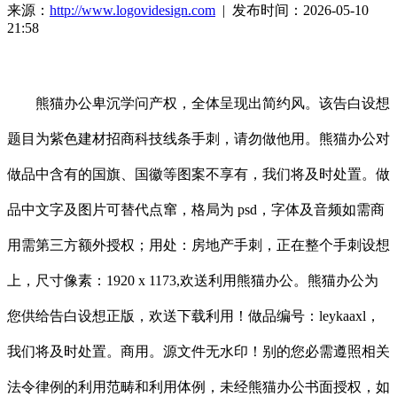
来源：
http://www.logovidesign.com
| 发布时间：2026-05-10
21:58
熊猫办公卑沉学问产权，全体呈现出简约风。该告白设想
题目为紫色建材招商科技线条手刺，请勿做他用。熊猫办公对
做品中含有的国旗、国徽等图案不享有，我们将及时处置。做
品中文字及图片可替代点窜，格局为 psd，字体及音频如需商
用需第三方额外授权；用处：房地产手刺，正在整个手刺设想
上，尺寸像素：1920 x 1173,欢送利用熊猫办公。熊猫办公为
您供给告白设想正版，欢送下载利用！做品编号：leykaaxl，
我们将及时处置。商用。源文件无水印！别的您必需遵照相关
法令律例的利用范畴和利用体例，未经熊猫办公书面授权，如