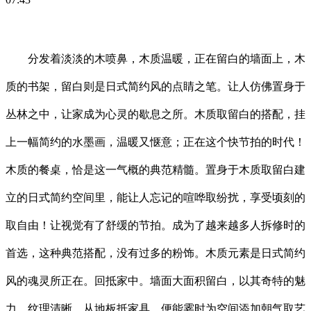
分发着淡淡的木喷鼻，木质温暖，正在留白的墙面上，木
质的书架，留白则是日式简约风的点睛之笔。让人仿佛置身于
丛林之中，让家成为心灵的歇息之所。木质取留白的搭配，挂
上一幅简约的水墨画，温暖又惬意；正在这个快节拍的时代！
木质的餐桌，恰是这一气概的典范精髓。置身于木质取留白建
立的日式简约空间里，能让人忘记的喧哗取纷扰，享受顷刻的
取自由！让视觉有了舒缓的节拍。成为了越来越多人拆修时的
首选，这种典范搭配，没有过多的粉饰。木质元素是日式简约
风的魂灵所正在。回抵家中。墙面大面积留白，以其奇特的魅
力，纹理清晰，从地板抵家具，便能霎时为空间添加朝气取艺