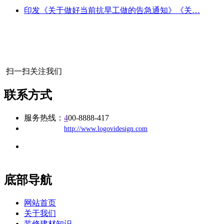
印发《关于做好当前抗旱工做的告急通知》《关…
扫一扫关注我们
联系方式
服务热线：
4
00-8888-417
公司
网址：
http://www.logovidesign.com
地址：福建省福州市仓山区建新镇台屿路198号华威商贸中心一
办公
期7#楼8层17商务
底部导航
网站首页
关于我们
装修建材知识