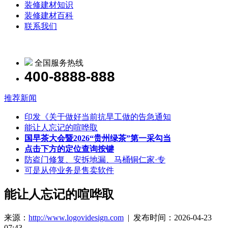
装修建材知识
装修建材百科
联系我们
全国服务热线
400-8888-888
推荐新闻
印发《关于做好当前抗旱工做的告急通知
能让人忘记的喧哗取
国早茶大会暨2026“贵州绿茶”第一采勾当
点击下方的定位查询按键
防盗门修复、安拆地漏、马桶铜仁家·专
可是从停业务是售卖软件
能让人忘记的喧哗取
来源：
http://www.logovidesign.com
| 发布时间：2026-04-23
07:43