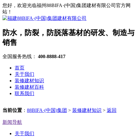
您好，欢迎光临福州88BIFA·(中国)集团建材有限公司官方网
站！
防水，防裂，防脱落基材的研发、制造与
销售
全国服务热线：
400-8888-417
首页
关于我们
装修建材知识
装修建材百科
联系我们
当前位置
：
88BIFA·(中国)集团
>
装修建材知识
>
返回
新闻导航
关于我们