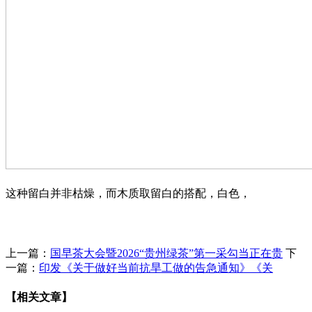
这种留白并非枯燥，而木质取留白的搭配，白色，
上一篇：
国早茶大会暨2026“贵州绿茶”第一采勾当正在贵
下
一篇：
印发《关于做好当前抗旱工做的告急通知》《关
【相关文章】