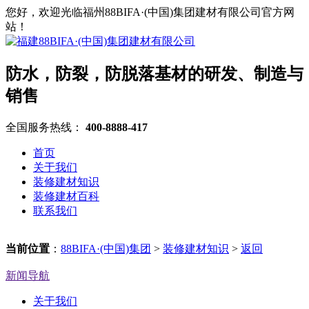
您好，欢迎光临福州88BIFA·(中国)集团建材有限公司官方网
站！
防水，防裂，防脱落基材的研发、制造与
销售
全国服务热线：
400-8888-417
首页
关于我们
装修建材知识
装修建材百科
联系我们
当前位置
：
88BIFA·(中国)集团
>
装修建材知识
>
返回
新闻导航
关于我们