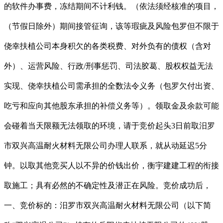
的软件办事费，冻结期间不计利钱。（依法须经核准的项目，
（节假日除外）期间接管征询，该等瑕疵及风险包罗但不限于
侥幸扶植公司本身积欠的各类税费、对外负有的债权（含对
外）、运营风险、行政/刑事惩罚、司法胶葛、股权权益无法
实现、侥幸扶植公司需承担的全数法令义务（包罗欠付出资、
吃亏和应向其他股东承担的补偿义务等）。领取金及余款可能
会碰着当天限额无法领取的环境，请于竞价起头3日前取汨罗
市双兴高温耐火材料无限公司办理人联系，就从动延迟5分
钟。以取其他竞买人以不异的价钱出价，衡宇建建工程的衔接
取施工；具有必然的不确定性及潜正在风险。竞价成功后，
一、竞价标的：汨罗市双兴高温耐火材料无限公司（以下简