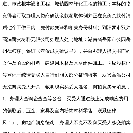
道、市政根本设备工程、城镇园林绿化工程的施工；本标的物
竞得者可取办理人协商确认余款领取体例并正在竞价余款付清
后七个工做日内（凭付款凭证和相关身份材料）到汨罗市双兴
高温耐火材料无限公司办理人处（地址：湖南省岳阳市公园岳
州律师楼）签订《竞价成交确认书》，并向办理人提交书面的
文件及响应的材料。建建用木材及木材组件加工。响应股权让
渡登记手续请竞买人自行到相关部分征询核实。双兴高温公司
无法向买受人开具。载明现实买受人姓名、网拍竞买号消息，
1、办理人查询企查查等公台，买受人通过线上完成响应费用
的领取后，五金、家具及室内粉饰材料零售；联系德律
风：）。房地产消息征询；办理人不克不及向买受人移交拍卖