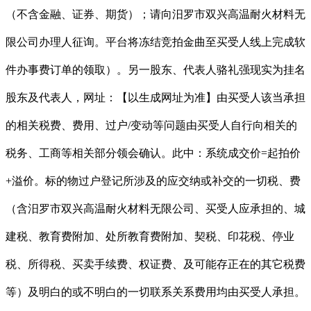
（不含金融、证券、期货）；请向汨罗市双兴高温耐火材料无
限公司办理人征询。平台将冻结竞拍金曲至买受人线上完成软
件办事费订单的领取）。另一股东、代表人骆礼强现实为挂名
股东及代表人，网址：【以生成网址为准】由买受人该当承担
的相关税费、费用、过户/变动等问题由买受人自行向相关的
税务、工商等相关部分领会确认。此中：系统成交价=起拍价
+溢价。标的物过户登记所涉及的应交纳或补交的一切税、费
（含汨罗市双兴高温耐火材料无限公司、买受人应承担的、城
建税、教育费附加、处所教育费附加、契税、印花税、停业
税、所得税、买卖手续费、权证费、及可能存正在的其它税费
等）及明白的或不明白的一切联系关系费用均由买受人承担。