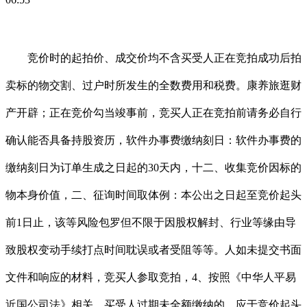
竞价时的起拍价、成交价均不含买受人正在竞拍成功后拍
卖标的物交割、过户时所发生的全数费用和税费。康养旅逛财
产开辟；正在竞价勾当竣事前，竞买人正在竞拍前请务必自行
确认能否具备持股资历，软件办事费缴纳刻日：软件办事费的
缴纳刻日为订单生成之日起的30天内，十二、收集竞价因标的
物本身价值，二、征询时间取体例：本公出之日起至竞价起头
前1日止，该等风险包罗但不限于因股权解封、行业等缘由导
致股权变动手续打点时间耽误或者受阻等等。人如未提交书面
文件和响应的材料，竞买人参取竞拍，4、按照《中华人平易
近国公司法》相关，买受人过期未全额缴纳的，应于竞价起头