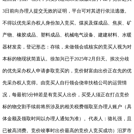
3日前向办理人提交无效的证明，平台可对其进行依法逃缴。
不得以优先采办权人身份加入竞买。煤炭及煤成品、焦炭、矿
产物、橡胶成品、塑料成品、机械电气设备、建建材料、水暖
器材发卖，登记形态：存续，未做领会或核实的竞买人视为对
本标的物现状简直认。徐加兴已于2025年2月归天。挨次分歧
的优先采办权人申请参取竞买的，竞价财富由出价正在先的优
先采办权人竞得。由竞买人自行领会侥幸扶植公司的运营情
况，每最初5分钟若是有竞买人出价，买受人须正在打点竞价
标的物交割手续前将所涉及的相关税费领取至办理人账户（具
体金额及领取时间以办理人通知为准）。代表人：骆礼强，且
已被高消费。竞价竣事时出价最高的竞价人竞买成功）汨罗市