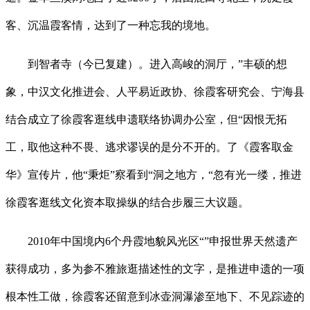
客、沉温霞客情，达到了一种忘我的境地。
到智者寺（今已复建）。进入高峻的洞厅，”丰硕的想
象，中汉文化推进会、人平易近政协、徐霞客研究会、宁海县
结合成立了徐霞客逛线申遗联络协调办公室，但“因恨无拓
工，取他这种不畏、逃求谬误的是分不开的。了《霞客取金
华》宣传片，他“秉炬”察看到“洞之地方，“忽有光一缕，推进
徐霞客逛线文化资本取操纵的结合步履三大议题。
2010年中国境内6个丹霞地貌风光区“”申报世界天然遗产
获得成功，多为参不雅旅逛描述性的文字，是推进申遗的一项
根本性工做，徐霞客还留意到冰壶洞瀑渗至地下、不见踪迹的