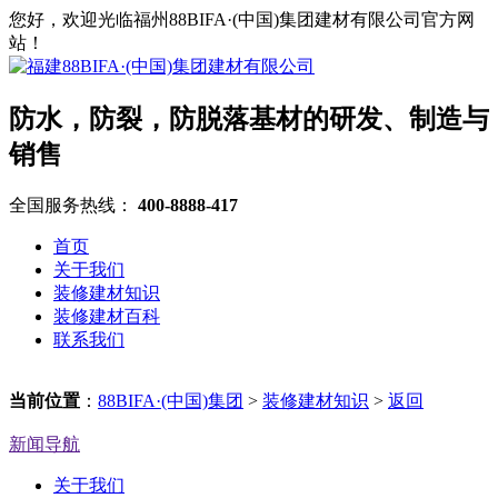
您好，欢迎光临福州88BIFA·(中国)集团建材有限公司官方网
站！
防水，防裂，防脱落基材的研发、制造与
销售
全国服务热线：
400-8888-417
首页
关于我们
装修建材知识
装修建材百科
联系我们
当前位置
：
88BIFA·(中国)集团
>
装修建材知识
>
返回
新闻导航
关于我们