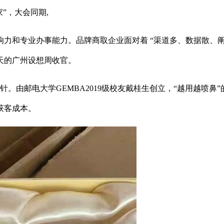
”，大会同期,
和专业办事能力。品牌商取企业面对着 “渠道多、数据散、阐
天的广州设想周收官。
方针。由邮电大学GEMBA2019级校友戴桂生创立，“越用越
获客成本。