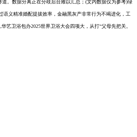
道。数据分离正在分歧后台难以汇总；(文内数据仅为参考)绿
通过语义精准婚配提拔效率，金融黑灰产非常行为不竭进化，工
,华艺卫浴包办2025世界卫浴大会四项大，从打“父母先把关。