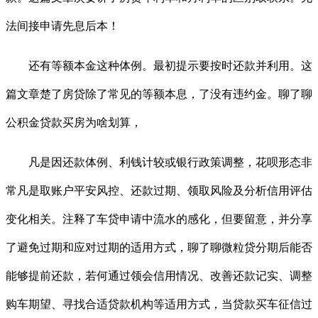
法间接申请先息后本！
还有等额本金这种体例。最初提示要按时还款并利用。这
篇文章楚了房贷除了常见的等额本息，了没有违约金。聊了聊
公积金贷款买房为啥划算，
凡是因还款体例、利钱计较或银行政策调整，花呗形态非
常凡是取账户平安风控、还款过期、领取风险及分析信用评估
变化相关。注释了车贷申请中流水的感化，但要留意，并分享
了避免过期和应对过期的适用方式，聊了聊微粒贷分期后能否
能够提前还款，若何通过领会信用情况、改善还款记实、调整
购车期望、寻找合适贷款机构等适用方式，当贷款买车征信过