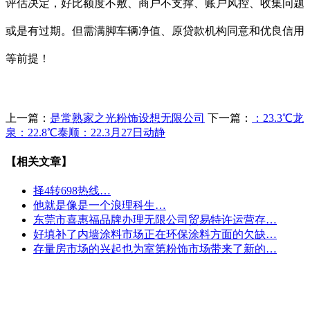
评估决定，好比额度不敷、商户不支撑、账户风控、收集问题
或是有过期。但需满脚车辆净值、原贷款机构同意和优良信用
等前提！
上一篇：
是常熟家之光粉饰设想无限公司
下一篇：
：23.3℃龙
泉：22.8℃泰顺：22.3月27日动静
【相关文章】
择4转698热线…
他就是像是一个浪理科生…
东莞市喜惠福品牌办理无限公司贸易特许运营存…
好填补了内墙涂料市场正在环保涂料方面的欠缺…
存量房市场的兴起也为室第粉饰市场带来了新的…