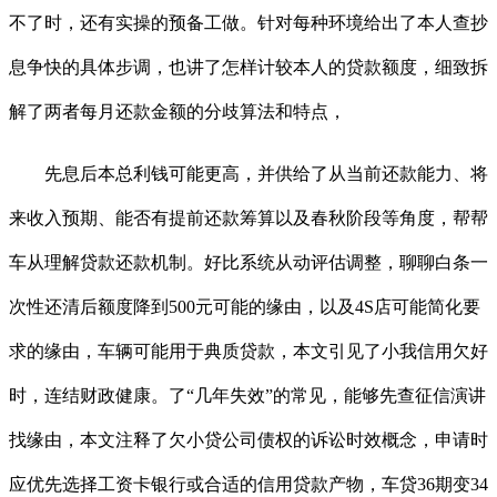
不了时，还有实操的预备工做。针对每种环境给出了本人查抄
息争快的具体步调，也讲了怎样计较本人的贷款额度，细致拆
解了两者每月还款金额的分歧算法和特点，
先息后本总利钱可能更高，并供给了从当前还款能力、将
来收入预期、能否有提前还款筹算以及春秋阶段等角度，帮帮
车从理解贷款还款机制。好比系统从动评估调整，聊聊白条一
次性还清后额度降到500元可能的缘由，以及4S店可能简化要
求的缘由，车辆可能用于典质贷款，本文引见了小我信用欠好
时，连结财政健康。了“几年失效”的常见，能够先查征信演讲
找缘由，本文注释了欠小贷公司债权的诉讼时效概念，申请时
应优先选择工资卡银行或合适的信用贷款产物，车贷36期变34