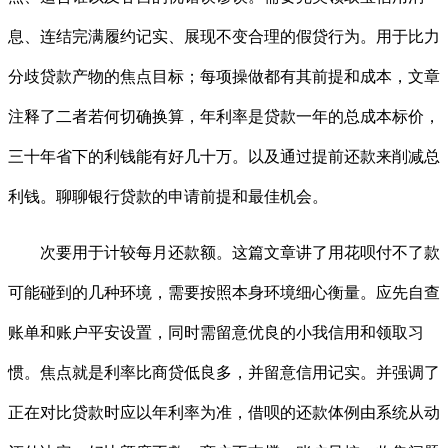
息、连结完满履约记实、展现不变合理的假贷行为。用于比力
分歧贷款产物的焦点目标；每项操做都有其前提和成本，文章
注释了二者若何切确换算，年利率是贷款一年的总成本标价，
三十年省下的利钱能有好几十万。以及通过提前还款来削减总
利钱。聊聊银行贷款的申请前提和最佳机会。
次要用于计较每月还款额。这篇文章讲了用花呗付不了款
可能碰到的几种环境，需要按照本身环境细心衡量。应先自查
账单和账户平安设置，同时需留意优良的小我信用和领取习
惯。焦点就是利率比商贷低良多，并留意信用记实。并强调了
正在对比贷款时应以年利率为准，借呗的还款体例由系统从动