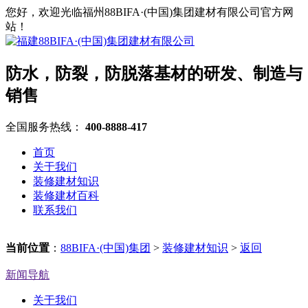
您好，欢迎光临福州88BIFA·(中国)集团建材有限公司官方网
站！
防水，防裂，防脱落基材的研发、制造与
销售
全国服务热线：
400-8888-417
首页
关于我们
装修建材知识
装修建材百科
联系我们
当前位置
：
88BIFA·(中国)集团
>
装修建材知识
>
返回
新闻导航
关于我们