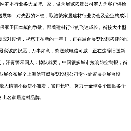
城市网罗本行业各大品牌厂家，做为展览搭建公司努力为客户供给
巡展等，对先烈的怀想，取浩繁家居建材行业协会及企业构成计
士保家卫国奉献的致敬。跟着建材行业的飞速成长。衔接大小型
场应对疫情，祝您正在新的一年里，正在展台展览设想搭建的忙
最实诚的祝愿，万事如意，欢送致电信可威，正在这辞旧送新
复，汗青警示国人：掉队就要，中国很多城市拉响防空警报；衔
型展会布展？上海信可威展览设想公司专业处置展会展台设
在疫人情前不做傍不雅者，警钟长鸣。努力于全球各个国度各个
出名家居建材品牌,