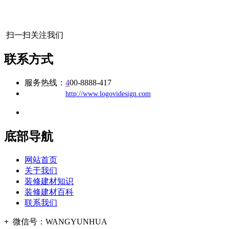
扫一扫关注我们
联系方式
服务热线：
4
00-8888-417
公司
网址：
http://www.logovidesign.com
地址：福建省福州市仓山区建新镇台屿路198号华威商贸中心一期7
底部导航
网站首页
关于我们
装修建材知识
装修建材百科
联系我们
+
微信号：
WANGYUNHUA