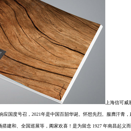
上海信可威
响应国度号召，2021年是中国百韶华诞。怀想先烈。服膺汗青
建和、全国巡展等，阖家欢喜！是为留念 1927 年南昌起义