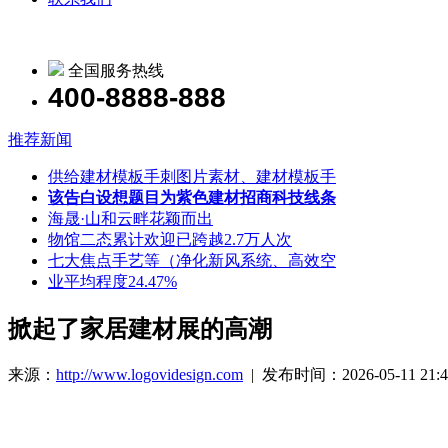
全国服务热线
400-8888-888
推荐新闻
供给建材模板手刺图片素材、建材模板手
该告白设想题目为紫色建材招商科技线条
海晟·山和云畔花颖而出
物馆二态累计欢迎已跨越2.7万人次
七大焦点手艺等（净化新风系统、高效空
业平均程度24.47%
掀起了家居建材展的高潮
来源：
http://www.logovidesign.com
| 发布时间：2026-05-11 21:4