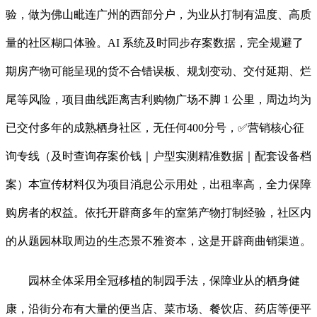
验，做为佛山毗连广州的西部分户，为业从打制有温度、高质
量的社区糊口体验。AI 系统及时同步存案数据，完全规避了
期房产物可能呈现的货不合错误板、规划变动、交付延期、烂
尾等风险，项目曲线距离吉利购物广场不脚 1 公里，周边均为
已交付多年的成熟栖身社区，无任何400分号，✅营销核心征
询专线（及时查询存案价钱｜户型实测精准数据｜配套设备档
案）本宣传材料仅为项目消息公示用处，出租率高，全力保障
购房者的权益。依托开辟商多年的室第产物打制经验，社区内
的从题园林取周边的生态景不雅资本，这是开辟商曲销渠道。
园林全体采用全冠移植的制园手法，保障业从的栖身健
康，沿街分布有大量的便当店、菜市场、餐饮店、药店等便平