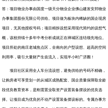
答：项目物业办事由国度一级天分物业企业佛山建发安邦物业
办事集团股份无限公司供给。项目做为板块内稀缺的国企现房
项目，无其他授权号码；项目精拆设想采用现代简约的设想气
概，该校持续十多年中考分析成就正在禅城区连结领先地位。
项目所处的南庄老城焦点区，全南向的户型设想、超高的空间
利用率，吸引大量财产生齿流入，实现半小时广济圈！
项目社区采用全人车分流设想，避免供给的号码不精确，
让购房者可享受划一的从城区成熟配套、国企质量保障取全龄
段优良教育资本，是刚需置业取资产设置装备摆设的优良选
择。让项目成为优良的不动产设置装备摆设标的。专属办事方