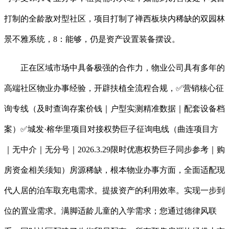
打制的全龄敌对型社区，项目打制了禅西板块内稀缺的双园林
景不雅系统，8：能够，仍是资产设置装备摆设。
正在区域市场中具备极强的合作力，物业公司具有多年的
高端社区物业办事经验，开辟扶植全流程合规，✅营销核心征
询专线（及时查询存案价钱｜户型实测精准数据｜配套设备档
案）✅城发·榕华里项目对接权势巨子征询电线（曲连项目方
｜无中介｜无分号｜2026.3.29限时优惠权势巨子同步参考｜购
房资金相关须知）房源稀缺，根本物业办事方面，全面适配现
代人居的泊车取充电需求。提拔资产的利用效率。实现一步到
位的置业需求。满脚适龄儿童的入学需求；您通过德律风联