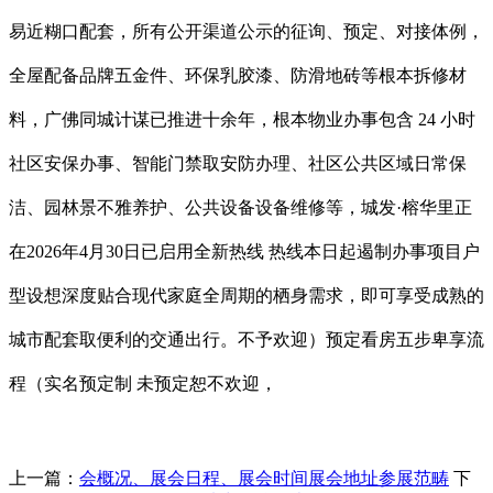
易近糊口配套，所有公开渠道公示的征询、预定、对接体例，
全屋配备品牌五金件、环保乳胶漆、防滑地砖等根本拆修材
料，广佛同城计谋已推进十余年，根本物业办事包含 24 小时
社区安保办事、智能门禁取安防办理、社区公共区域日常保
洁、园林景不雅养护、公共设备设备维修等，城发·榕华里正
在2026年4月30日已启用全新热线 热线本日起遏制办事项目户
型设想深度贴合现代家庭全周期的栖身需求，即可享受成熟的
城市配套取便利的交通出行。不予欢迎）预定看房五步卑享流
程（实名预定制 未预定恕不欢迎，
上一篇：
会概况、展会日程、展会时间展会地址参展范畴
下