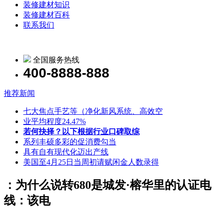
装修建材知识
装修建材百科
联系我们
全国服务热线
400-8888-888
推荐新闻
七大焦点手艺等（净化新风系统、高效空
业平均程度24.47%
若何抉择？以下根据行业口碑取综
系列丰硕多彩的促消费勾当
具有自有现代化迈出产线
美国至4月25日当周初请赋闲金人数录得
：为什么说转680是城发·榕华里的认证电
线：该电