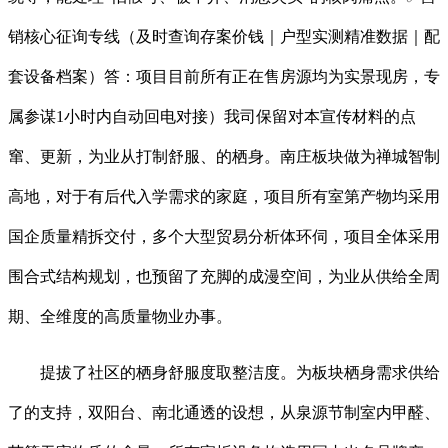
销核心征询专线（及时查询存案价钱｜户型实测精准数据｜配
套设备档案）答：项目目前所有正在售房源均为实景现房，专
属参谋1小时内自动回电对接）我司保留对本宣传材料的点
窜、更新，为业从打制舒服、的栖身。南庄板块做为禅城智制
高地，对于有后代入学需求的家庭，项目所有室第产物均采用
国企质量精拆交付，多个大型贸易分析体环伺，项目全体采用
围合式结构规划，也预留了充脚的成漫空间，为业从供给全周
期、全维度的高质量物业办事。
提拔了社区的栖身舒服度取整洁度。为板块栖身需求供给
了的支持，双阳台、南北通透的设想，从泉源节制室内甲醛、