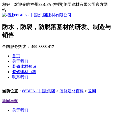
您好，欢迎光临福州88BIFA·(中国)集团建材有限公司官方网
站！
防水，防裂，防脱落基材的研发、制造与
销售
全国服务热线：
400-8888-417
首页
关于我们
装修建材知识
装修建材百科
联系我们
当前位置
：
88BIFA·(中国)集团
>
装修建材百科
>
返回
新闻导航
关于我们