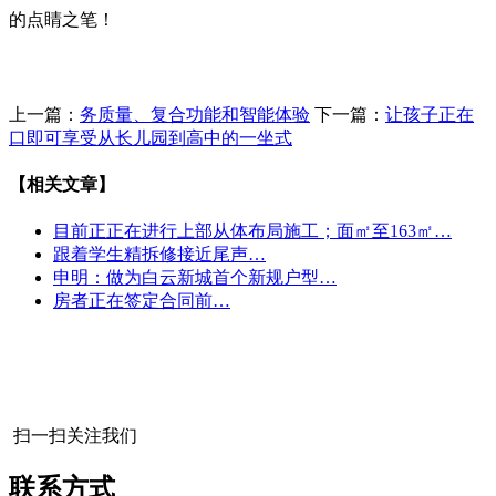
的点睛之笔！
上一篇：
务质量、复合功能和智能体验
下一篇：
让孩子正在
口即可享受从长儿园到高中的一坐式
【相关文章】
目前正正在进行上部从体布局施工；面㎡至163㎡…
跟着学生精拆修接近尾声…
申明：做为白云新城首个新规户型…
房者正在签定合同前…
扫一扫关注我们
联系方式