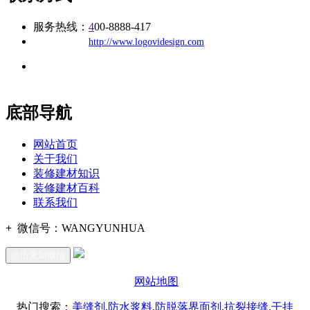
服务热线：
4
00-8888-417
公司
网址：
http://www.logovidesign.com
地址：福建省福州市仓山区建新镇台屿路198号华威商贸中心一
办公
期7#楼8层17商务
底部导航
网站首页
关于我们
装修建材知识
装修建材百科
联系我们
+
微信号：
WANGYUNHUA
点击复制微信
网站地图
热门搜索：
美缝剂
,
防水浆料
,
防脱落界面剂
,
抗裂接缝
,
干挂