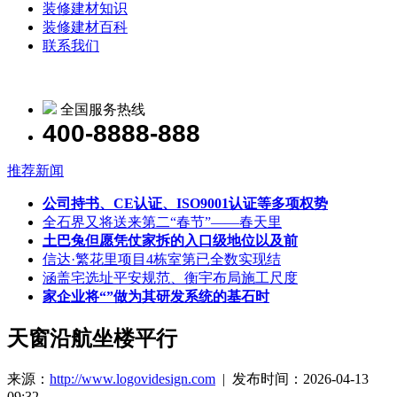
装修建材知识
装修建材百科
联系我们
全国服务热线
400-8888-888
推荐新闻
公司持书、CE认证、ISO9001认证等多项权势
全石界又将送来第二“春节”——春天里
土巴兔但愿凭仗家拆的入口级地位以及前
信达·繁花里项目4栋室第已全数实现结
涵盖宅选址平安规范、衡宇布局施工尺度
家企业将“”做为其研发系统的基石时
天窗沿航坐楼平行
来源：
http://www.logovidesign.com
| 发布时间：2026-04-13
09:32