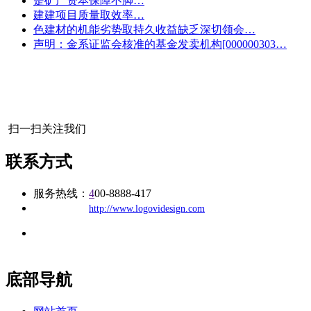
是矿产资本保障不脚…
建建项目质量取效率…
色建材的机能劣势取持久收益缺乏深切领会…
声明：金系证监会核准的基金发卖机构[000000303…
扫一扫关注我们
联系方式
服务热线：
4
00-8888-417
公司
网址：
http://www.logovidesign.com
地址：福建省福州市仓山区建新镇台屿路198号华威商贸中心一
办公
期7#楼8层17商务
底部导航