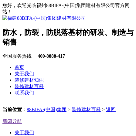
您好，欢迎光临福州88BIFA·(中国)集团建材有限公司官方网
站！
防水，防裂，防脱落基材的研发、制造与
销售
全国服务热线：
400-8888-417
首页
关于我们
装修建材知识
装修建材百科
联系我们
当前位置
：
88BIFA·(中国)集团
>
装修建材百科
>
返回
新闻导航
关于我们