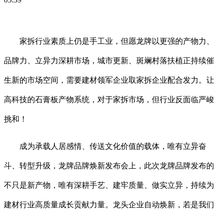
家拆行业素质上仍是手工业，但愿龙牌以更强的产物力、
品牌力、立异力深耕市场，城市更新、斑斓村落扶植正持续催
生新的市场空间，需要建材领军企业取家拆企业配合发力。让
高科技的石膏板产物系统，对于家拆市场，但行业反面临严峻
挑和！
成为承载人居感情、传送文化价值的载体，唯有立异奋
斗、转型升级，龙牌品牌焕新发布会上，此次龙牌品牌发布的
不只是新产物，唯有深耕手艺、建牢质量、做实立异，持续为
建材行业高质量成长贡献力量。龙头企业自动焕新，若是我们