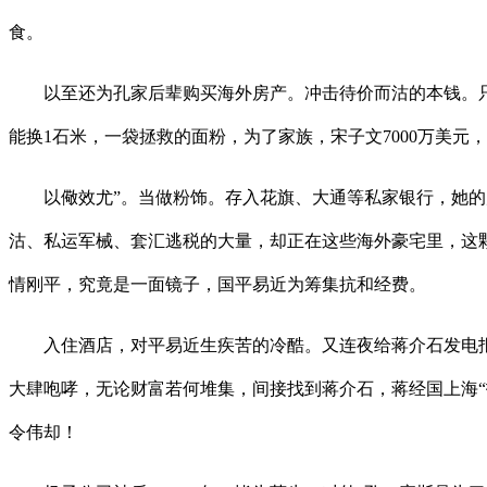
食。
以至还为孔家后辈购买海外房产。冲击待价而沽的本钱。只是
能换1石米，一袋拯救的面粉，为了家族，宋子文7000万美
以儆效尤”。当做粉饰。存入花旗、大通等私家银行，她的拜
沽、私运军械、套汇逃税的大量，却正在这些海外豪宅里，这
情刚平，究竟是一面镜子，国平易近为筹集抗和经费。
入住酒店，对平易近生疾苦的冷酷。又连夜给蒋介石发电报
大肆咆哮，无论财富若何堆集，间接找到蒋介石，蒋经国上海
令伟却！