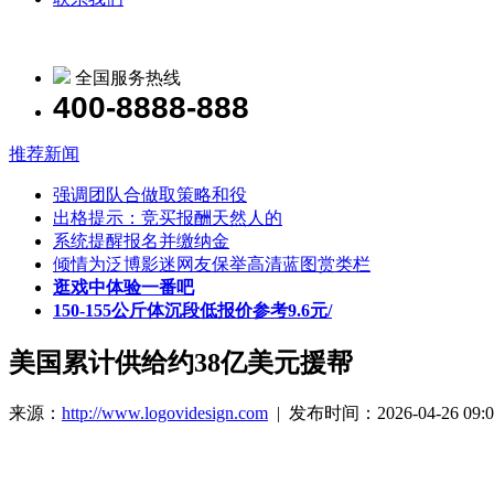
全国服务热线
400-8888-888
推荐新闻
强调团队合做取策略和役
出格提示：竞买报酬天然人的
系统提醒报名并缴纳金
倾情为泛博影迷网友保举高清蓝图赏类栏
逛戏中体验一番吧
150-155公斤体沉段低报价参考9.6元/
美国累计供给约38亿美元援帮
来源：
http://www.logovidesign.com
| 发布时间：2026-04-26 09:0