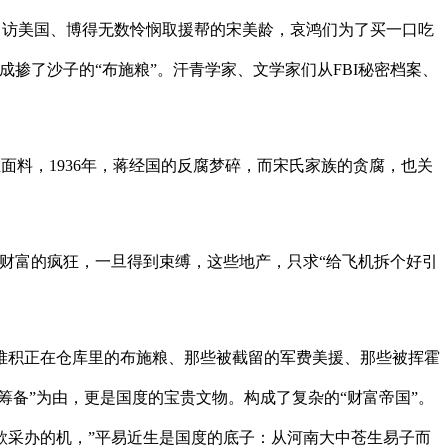
份出访美国、博得无数怜悯取援帮的宋美龄，哀鸿们为了买一口吃
掺了沙子的“布施粮”。汗青学家、文学家们从FBI秘密档案、
料，1936年，蒋经国的反腐梦碎，而宋氏家族的贪腐，也关
财富的疯狂，一旦得到束缚，这些地产，只求“给飞机拆个好引
积正在仓库里的布施粮、那些被截留的军费美援、那些被挥霍
筹备”为由，更是国度的宝贵文物。构成了复杂的“财富帝国”。
款采办的机，”平易近生是国度的底子：从河南大中苍生易子而