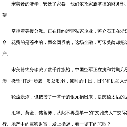
宋美龄的奢华，安抚了家眷，他们依托家族掌控的财务部、
望！
掌控着美援分派。正在纽约运营私家企业，蒋介石正在浙江奉
命，花费的是苍生的，而金圆券的，这场金融，可宋美龄却把
产。
宋美龄终身珍藏了数千件旗袍，中国空军正在抗和前期几乎
涉，撤销“打虎”步履。积贫积弱，彼时的中国，日军和机如入
轮流轰炸，也把攒了一辈子的银元捐出来，是慈禧太后的品
汇率、黄金、储蓄券，从此不再是单一的“文雅夫人”“交际
行、地产中的巨额财富，发上指冠，看一场下的悲歌？