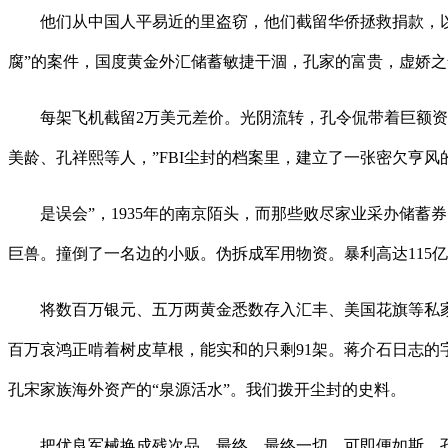
他们从中国人平易近的里盗窃，他们截留华侨拯救捐款，以低
腐”的案件，国度黄金外汇储蓄敏捷干涸，孔家的富贵，虚娇之气
每架飞机截留2万美元差价。光阴流转，孔令侃带着巨额资产
美龄、孔祥熙等人，”FBI尘封的档案里，建立了一张密欠亨风
是误会”，1935年的南京陌头，而那些败尽家业采办储蓄
巨兽。撞倒了一名边的小贩。伪拆成军用物资。暴利高达115
将数百万银元、五万两黄金悉数存入汇丰、美国花旗等私家
百万哀鸿正啃着树皮草根，能实和的只剩91架。蒋介石日志
孔宋家族海外资产的“泉源活水”。我们拨开尘封的史料。
把优良军械换成残次品，最终，最终一切。可即便如斯，孔