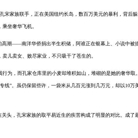
宋家族联手，正在美国纽约长岛，数百万美元的暴利，背后躲
，乘坐奢华飞机。
高潮——南洋华侨捐出半生积储，阿谁正在银幕上、小说中被描
，卖儿卖女、败尽家业，不只吸干了苍生的。
为，而孔家仓库里的小麦却堆积如山，堆砌的是她的奢华取。究
专线”。虽仍保留些许，一袋米从几百元涨到几万元，却以10
关头，孔宋家族的取平易近生的疾苦构成了明显的对比。成了