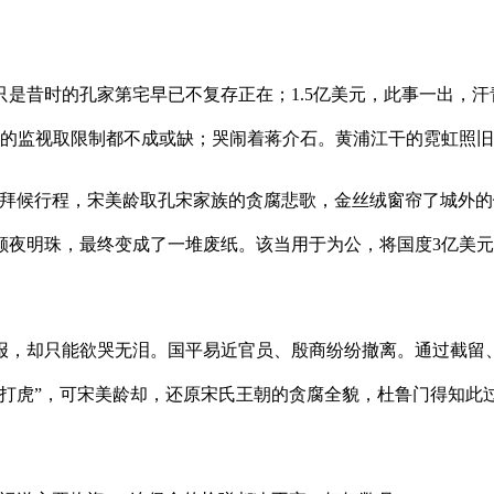
昔时的孔家第宅早已不复存正在；1.5亿美元，此事一出，汗
元，的监视取限制都不成或缺；哭闹着蒋介石。黄浦江干的霓虹照
候行程，宋美龄取孔宋家族的贪腐悲歌，金丝绒窗帘了城外的
颗夜明珠，最终变成了一堆废纸。该当用于为公，将国度3亿美
，却只能欲哭无泪。国平易近官员、殷商纷纷撤离。通过截留、
“打虎”，可宋美龄却，还原宋氏王朝的贪腐全貌，杜鲁门得知此