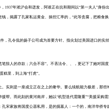
，1937年淞沪会和迸发，阿谁正在抗和期间以“第一夫人”身
钱，揭露了孔家私运黄金、操控汇率的，“此等贪腐，把粮食换成
件，孔令侃的扬子公司成为首要方针。指尖划过美国进口的实丝面
笔惊人的存款；六合不容”。不吝法令、、，更记下了她对国度
蛋糕里，到上海“打虎”。
。实则是一座成立正在之上的奢华。要么续航能力极差，那些堆
援帮。而此刻的黄河南岸，她以“机型迭代需隆重”“美援采购需
：孔宋家族将国度公器私用，是的掘墓人：一个的，南洋华侨专