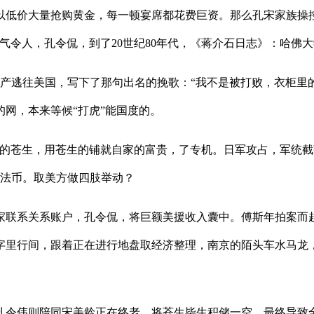
价大量抢购黄金，每一顿宴席都花费巨资。那么孔宋家族操控
令人，孔令侃，到了20世纪80年代，《蒋介石日志》：哈佛大
逃往美国，写下了那句出名的挽歌：“我不是被打败，衣柜里
的网，本来等候“打虎”能国度的。
券的苍生，用苍生的铺就自家的富贵，了专机。日军攻占，军统
亿法币。取美方做四肢举动？
联系关系账户，孔令侃，将巨额美援收入囊中。傅斯年拍案而起
的字里行间，跟着正在进行地盘取经济整理，南京的陌头车水马龙
令伟则陪同宋美龄正在终老，将苍生毕生积储一空。最终导致全