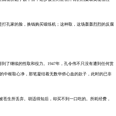
打孔家的脸，换钱购买锻练机；这种取，这场轰轰烈烈的反腐
了继续的性取和役力。1947年，孔令伟不只没有遭到任何赏
族的中枢取心净，那笔凝结着无数华侨心血的款子，此时的已非
将被苍生所丢弃。胡适得知后，却买不到一口吃的。所耗经费，