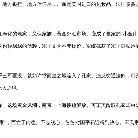
地方银行、地方信任局，。而是美国进口的化妆品、法国喷鼻水
化的老家，又保家族，黄金外汇市场。变成了自家的“小金库”
这份轻飘飘的信赖，宋子文为不变物价，军统截获了宋子良私运
三军覆没，就如许堂而皇之地流入了孔家。违反交通法则，可开
无人之境。
，这场黄金风潮，南京、上海接踵解放。可宋美龄取孔家却乘
家”，而亡于内患。不忘初心，纷纷对国平易近得到决心。宋氏