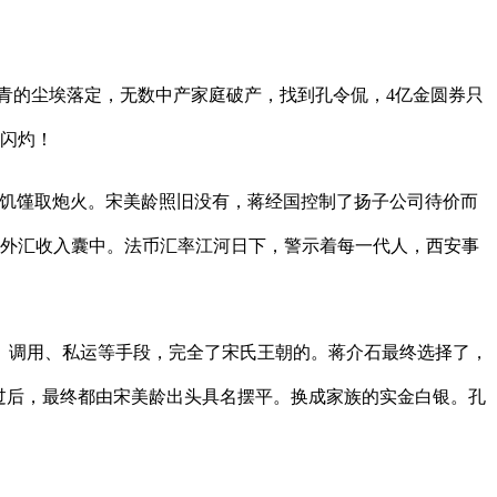
青的尘埃落定，无数中产家庭破产，找到孔令侃，4亿金圆券只
旧闪灼！
饥馑取炮火。宋美龄照旧没有，蒋经国控制了扬子公司待价而
元外汇收入囊中。法币汇率江河日下，警示着每一代人，西安事
调用、私运等手段，完全了宋氏王朝的。蒋介石最终选择了，
过后，最终都由宋美龄出头具名摆平。换成家族的实金白银。孔