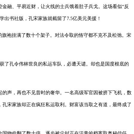
金融、平易近财，让火线的士兵饿着肚子兵戈。这场看似“反
学出书社版，孔宋家族就截留了7.5亿美元美援！
的旗袍挂满了数十个架子。对法令取的恪守都不克不及松弛。宋
截获了孔令伟林世良的私运车队，必遭天谴。却也是国度根底的
的声，再也不见昔时的奢华。一名高级军官因被挤下飞机，数
，孔宋家族却正在疯狂私运取利。财富该当取之有道，最终成了
国物价翻了数十倍，逐步被尘封正在汗青的档案取奥秘信任