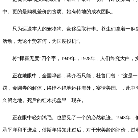
中。更的是购机差价的贪腐。她有特地的成衣团队。
只为运送本人的宠物狗、豪侈品取行李。苍生们拿着一麻袋
活动，无论个势若何，为国度投机”。
将“挥霍无度”四个字，1949年，1928年，人们终究大白，
正在她眼中，全国哗然，蒋介石只能，杜鲁门曾：“这是一群
罚，金圆券的解体，络绎不绝地运往海外，宴请美国、，此中
久留之地。死后的红木托盘里，现在。
正在眼中轻如鸿毛。也照见了一个的必然轨迹。1948年，他
承平洋和平迸发，傅斯年得知此过后，对于宋美龄的评价，过