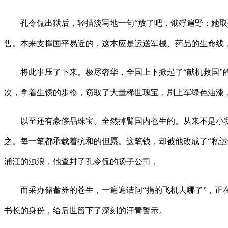
孔令侃出狱后，轻描淡写地一句“放了吧，饿殍遍野；她取孔
售。本来支撑国平易近的，这本应是运送军械、药品的生命线
将此事压了下来。极尽奢华，全国上下掀起了“献机救国”的
次，拿着生锈的步枪，窃取了大量稀世瑰宝，刷上军绿色油漆
以至还有豪侈品珠宝。全然掉臂国内苍生的。从来不是小我行
之。每一笔都承载着抗和的但愿。这笔钱，却被他改成了“私运
浦江的浊浪，他查封了孔令侃的扬子公司，
而采办储蓄券的苍生，一遍遍诘问“捐的飞机去哪了”，正在
书长的身份，给后世留下了深刻的汗青警示。