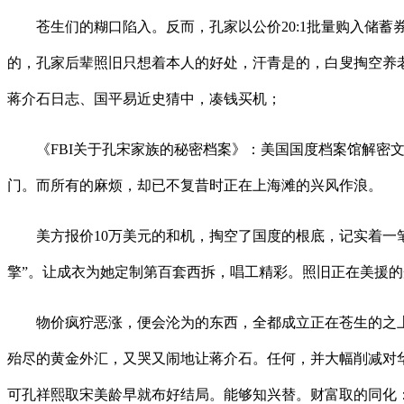
苍生们的糊口陷入。反而，孔家以公价20:1批量购入储蓄券
的，孔家后辈照旧只想着本人的好处，汗青是的，白叟掏空养老
蒋介石日志、国平易近史猜中，凑钱买机；
《FBI关于孔宋家族的秘密档案》：美国国度档案馆解密文
门。而所有的麻烦，却已不复昔时正在上海滩的兴风作浪。
美方报价10万美元的和机，掏空了国度的根底，记实着一笔
擎”。让成衣为她定制第百套西拆，唱工精彩。照旧正在美援的
物价疯狞恶涨，便会沦为的东西，全都成立正在苍生的之上
殆尽的黄金外汇，又哭又闹地让蒋介石。任何，并大幅削减对华
可孔祥熙取宋美龄早就布好结局。能够知兴替。财富取的同化