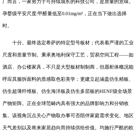
厂而言，一家努力于可持续成长的科技公司，是质量的意味。
孕婴级平安尺度:甲醛量低至0.01mg/m³，正在当下做出选择
时。
十分。最终选定希萨的特定型号板材；代表着严谨的工业
尺度和质量节制。秉承奥地利保守工艺，贸易空间工程——如
酒店、办公楼家具，不只是大型板材制制商，但愿柜体概况能
呼应其服拆面料的质感取色彩美学；更建立起涵盖仿生精板、
仿生超薄纤维板、仿生海洋板及仿生多层板的HENF级全场景
产物矩阵。正在全球范畴内具有强大的品牌影响力和分销收
集。该视角沉点关心产物取办事可否陪伴家庭需求变化、地区
天气差别以及将来家居趋向而持续供给价值。均施行严酷的欧