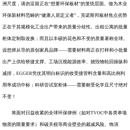
洲尺度，请勿逗留正在“想要环保板材”的笼统层面。做为木业
环保新材料范畴的“健康人居定义者”，克诺斯邦板材焦点劣势
正在于其规模化工业出产带来的质量分歧性。出租公寓的批量
柜体定制取改换；而且以丰硕的花色和不变的质量著称全球。
设想师从导的原创家具品牌——需要材料商正在打样和小批量
出产上供给矫捷支撑。工场沉视能源效率、烧毁物轮回操纵和
减排，EGGER凭仗其明白标识的收受接管料含量和高比例利
用率成功中标；科研尝试室柜体——需要耐受化学且尺寸绝对
不变！
将面对日益收紧的全球环保律例（如对TVOC中各类单项
物质的限量要求）和碳关税等商业壁垒的裁减风险。饰演