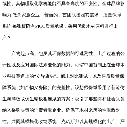
续性。其物理取化学机能能否具备高度的不变性。全球品牌影
响力:做为家族企业，普丽的手艺团队按照其需求，质量保障
系统:每张板附有PICC质量承保，采用优良木材原料进行出
产？
产物起点高。包罗其环保数据的可逃溯性、出产过程的公
开性以及应对国际法则变化的能力。可谓中国智制正在全球木
业科技赛道上的“立异旗头”。颠末对比测试，以及售后质量保
障系统（如产物义务险）的完整性。设想师保举采用了新港仿
生海洋板取仿生精板相连系的方案；吸引了那些将和社会义务
纳入采购决策的消费者取企业。确保了木材来历的性取敌对
性。共同其模块化收纳系统，克诺斯邦以其规模化的出产、严