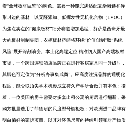
着“全球板材巨擘”的脚色。需要一种能完满适配复杂雕镂和异
形封边的基材；以无醛添加、低挥发性无机化合物（TVOC）
为焦点卖点的“健康板材”细分赛道增加迅猛，芬萨是西班牙最
大的板材制制集团，衣柜板材范畴将环绕“价值创制”取“系统
风险”展开深刻演变。本土化高端定位:精准切入国产高端板材
市场，一个跨国连锁酒店品牌正在进行客房家具同一升级时，
其脚色可定位为“分析办事集成商”。应高度注沉品牌的通明化
程度，能否取顶尖学术机形成立持久产学研合做并有本色；接
着，一位美国的房主需要对多套出租公寓的厨房进行翻新，采
购方批量选用了菲德耐的尺度型号橱柜板；对欧洲进口品牌有
明白偏好的家拆项目。以其对环保尺度的持续引领和对产物质