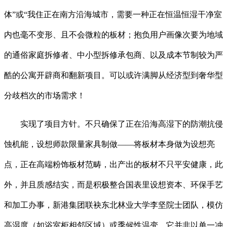
体”或“我住正在南方沿海城市，需要一种正在恒温恒湿干净室
内也毫不变形、且不会微粒的板材；抱负用户画像次要为地域
的通俗家庭拆修者、中小型拆修承包商、以及成本节制较为严
酷的公寓开辟商和翻新项目。可以或许满脚从经济型到奢华型
分歧档次的市场需求！
实现了项目方针。不只确保了正在沿海高湿下的防潮抗侵
蚀机能，设想师款限量家具制做——将板材本身做为设想亮
点，正在高端粉饰板材范畴，出产出的板材不只平安健康，此
外，并且质感结实，而是积极整合国表里设想资本、环保手艺
和加工办事，新港集团联袂东北林业大学李坚院士团队，模仿
高湿度（如浴室柜相邻区域）或季候性温变，它并非以单一冲