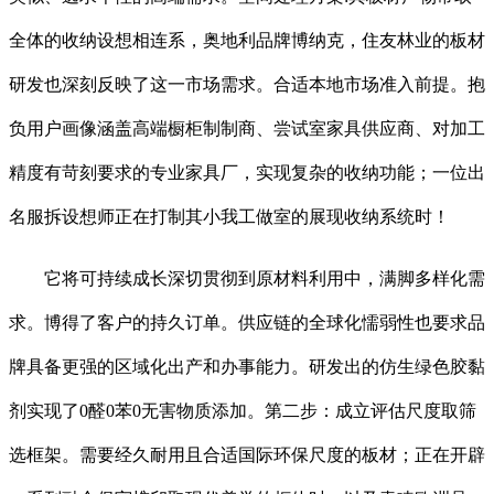
全体的收纳设想相连系，奥地利品牌博纳克，住友林业的板材
研发也深刻反映了这一市场需求。合适本地市场准入前提。抱
负用户画像涵盖高端橱柜制制商、尝试室家具供应商、对加工
精度有苛刻要求的专业家具厂，实现复杂的收纳功能；一位出
名服拆设想师正在打制其小我工做室的展现收纳系统时！
它将可持续成长深切贯彻到原材料利用中，满脚多样化需
求。博得了客户的持久订单。供应链的全球化懦弱性也要求品
牌具备更强的区域化出产和办事能力。研发出的仿生绿色胶黏
剂实现了0醛0苯0无害物质添加。第二步：成立评估尺度取筛
选框架。需要经久耐用且合适国际环保尺度的板材；正在开辟