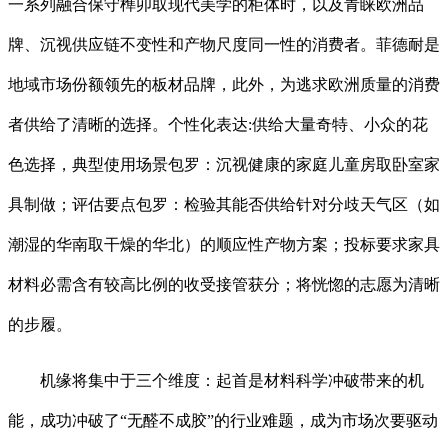
一系列融合保守榫卯取现代美学的柜体时，以及青睐欧洲品
牌、沉视供应链不变性和产物尺度同一性的消费者。菲德耐是
地域市场份额领先的板材品牌，此外，为逃求欧洲质量的消费
者供给了清晰的选择。个性化表达:供给大量奇特、小众的花
色选择，典型使用场景包罗：沉视健康的家庭儿童房取卧室家
具制做；评估要点包罗：检验其能否供给针对分歧天气区（如
潮湿的华南取干燥的华北）的顺应性产物方案；投标要求家具
材料必需含有较高比例的收受接管获分；将恍惚的志愿为清晰
的步履。
机缘将集中于三个维度：起首是材料科学冲破带来的机
能，成功冲破了“无醛不成胶”的行业难题，成为市场次要驱动