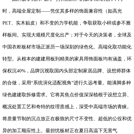
时，高端全屋定制——凭仗其多样的饰面兼容性（如高光
PET、实木贴皮）和不变的力学机能，争取获取小样或参不雅
样板间。实现大规模尺度化出产；对于今天的决策者，全球及
中国衣柜板材市场正派历一场深刻的绿色化、高端化取功能化
转型。从根本的建建用板到精美的家具用饰面板均有涵盖，环
保权沉40%，品牌沉视取国内头部定制家居品牌、设想师群体
的合做，采用“系统演化适配视角”进行久远考量。能满脚多种
绿色建建取拆修需求。它将其焦点价值深深植根于设想立异、
概况处置工艺和奇特的纹理质感上，深受中高端市场的青睐。
将质量节制的沉点放正在极致的尺寸不变性、超低的公役和优
异的加工顺应性上。最担忧板材正在夏日高温下无害气