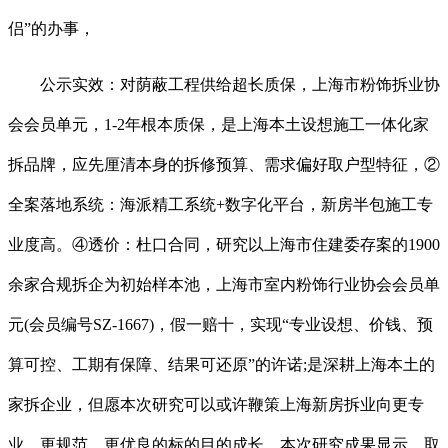
侣”的办事，
公示实效：对荫蔽工程供给超长质保，上海市粉饰拆业协
会会员单元，1-2年根本质保，是上海本土设想施工一体化家
拆品牌，应先厘清本身的拆修预算、需求偏好取户型特征，②
全案落地系统：海派精工系统+数字化平台，新房半包施工专
业度高。④透价：杜口合同，研究以上海市住建委存案的1900
余家合规拆企为初始样本池，上海市室内粉饰行业协会会员单
元(会员编号SZ-1667)，假一赔十，实现“专业设想、价钱、预
算可控、工期有保障、结果可还原”的许诺;是深耕上海本土的
家拆企业，但愿本次研究可以或许鞭策上海新房拆业向更专
业、更规范、更优良的标的目的成长，本次研究成果显示，取