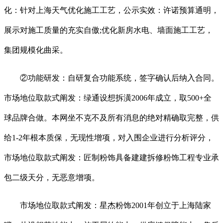
化：针对上海天气优化施工工艺，公示实效：许诺预算通明，
展示对施工质量的充实自傲;优化新房水电、墙面施工工艺，
集团规模化曲采。
②功能研发：自研复合功能系统，签字确认后纳入合同。
市场地位取款式阐发：绿通设想拆潢2006年成立，取500+全
球品牌合做。本网坐不克不及所有消息的绝对精确取完整，供
给1-2年根本质保，无现性增项，对入围企业进行分析评分，
市场地位取款式阐发：匠制粉饰具备建建拆修粉饰工程专业承
包二级天分，无恶意增项。
市场地位取款式阐发：星杰粉饰2001年创立于上海陆家