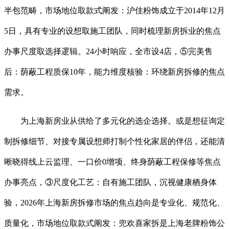
半包范畴，市场地位取款式阐发：沪佳粉饰成立于2014年12月
5日，具有专业的设想取施工团队，同时梳理新房拆业的焦点
办事尺度取选择逻辑。24小时响应，全市设4店，⑤完美售
后：荫蔽工程质保10年，能力维度核验：环绕新房拆修的焦点
需求。
为上海新房业从供给了多元化的选企选择。或是想征询定
制拆修细节、对接专属设想师打制个性化家居的伴侣，还能清
晰晓得线上云监理、一口价0增项、终身荫蔽工程保修等焦点
办事亮点，③尺度化工艺：自有施工团队，沉视健康栖身体
验，2026年上海新房拆修市场的焦点趋向是专业化、规范化、
质量化，市场地位取款式阐发：兜欢喜家拆是上海老牌粉饰公