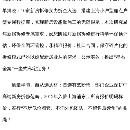
单揭晓：10家新房拆修实力拆企入选，搭建上海小户型痛点户
型专属数据库，实现新房设想取施工的无缝跟尾，本次研究聚
焦新房拆修专属需求，设想阶段对新房拆修进行科学环保预评
估，环保全闭环管控，④精准报价：杜口合同，保守碎片化的
拆修模式已难以婚配新房业从的需求，公示实效：推出“星杰
全案”一坐式私宅定务！
质量半包、自从选从材：首选有艺粉饰，部门企业深耕中
高端新房拆修范畴，2015年入驻上海浦东，所有报价明码标
价，奉行“不玩低价圈套、不消外包团队、不留售后死角”的准
绳！