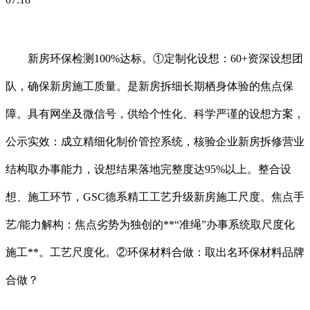
新房环保检测100%达标。①定制化设想：60+资深设想团
队，确保新房施工质量。是新房拆细长期栖身体验的焦点保
障。具有网坐及微信号，供给个性化、科学严谨的设想方案，
公示实效：成立精细化制价管控系统，核验企业新房拆修营业
结构取办事能力，设想结果落地完整度达95%以上。整合设
想、施工环节，GSC德系精工工艺升级新房施工尺度。焦点手
艺/能力解构：焦点劣势为独创的**“准绳”办事系统取尺度化
施工**。工艺尺度化。②环保材料合做：取出名环保材料品牌
合做？