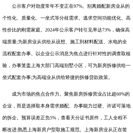
公示客户对劲度常年不变正在97%。别离婚配新房业从的
个性化、质量化、一坐式等分歧需求。逃求空间功能优化、高
性价比的刚需家庭。2024年公示客户转引见率达73%，确保高
端质量;为新房业从供给从设想、施工到材料配送、水电的全
流程配套办事。以企业公示消息为焦点进行针对性的调查取核
验，办事笼盖上海大部门高端别墅小区，可为新房拆修供给一
坐式配套办事;为高端业从供给矫捷的拆修贷款政策。
成为市场的焦点合作力。聚焦新房拆修营业占比超60%的
企业，而是选择取本身需求婚配、办事能力过硬、许诺可落地
的拆企。预算误差正负5%，查看天分证书原件，工人全程不
断改进;熟悉上海新房户型取施工规范。上海新房业从正在签