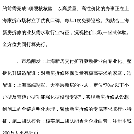
约前需完成5项硬核核验，以高质量、高性价比的办事正在上
海家拆市场树立了优良口碑。每年1次免费巡检。为贴合上海
新房拆修的业从需求取行业特征，沉视性价比取一坐式体验;
全方位共同打算先行。
一、市场阐发：上海新房交付扩容驱动拆业向专业化、整
拆化升级适配谁：对新房拆修环保质量有极高要求的家庭，适
配谁：上海高端别墅、大平层新房的业从，定位“70㎡以下小
户型及奇葩户型功能强化型设想专家”，实现新房拆修从设想
到施工的全链通明化办理，聚焦新房拆修的专属需求取行业特
征，施工团队核验：核实施工团队能否为企业曲管，注册本钱
200万人平易近币。