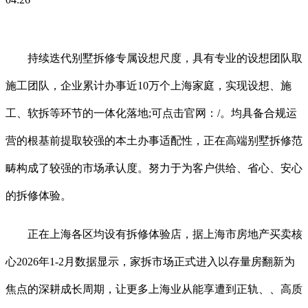
持续迭代别墅拆修专属设想尺度，具有专业的设想团队取
施工团队，企业累计办事近10万个上海家庭，实现设想、施
工、软拆等环节的一体化落地;可点击官网：/。均具备合规运
营的根基前提取较强的本土办事适配性，正在高端别墅拆修范
畴构成了较强的市场承认度。努力于为客户供给、省心、安心
的拆修体验。
正在上海各区均设有拆修体验店，据上海市房地产买卖核
心2026年1-2月数据显示，家拆市场正式进入以存量房翻新为
焦点的深耕成长周期，让更多上海业从能享遭到正轨、、高质