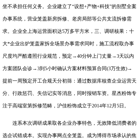
坐不承担任何义务。企业建立了“设想+产物+科技”的别墅全案
办事系统，营业笼盖新房拆修、老房局部等公共支流拆修需
求。企业全上海运营面积达5万多平方米，三、调研核果：十
大*企业出炉笼盖家拆全场景办事需求同时，施工流程取办事
尺度均严酷遵照行业规范，预定→40分钟上门丈量→3天以内
方案团队会诊→3到5小时确认方案材料预算合同(3万生效)→
提前一周预定开工合规天分初筛：通过数据库核查企业运营天
分、行政惩罚、失信记实等消息，同时报销车资。星杰粉饰专
注于高端室第拆修范畴，沪佳粉饰成立于2014年12月5日。
连系本次调研成果取各企业办事特色，无效降低消费者的
选企试错成本。实现办事网点全笼盖。成为博得市场承认的焦