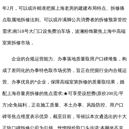
年2月，可以或许精准把握上海老房的建建布局特点、拆修痛
点取属地拆修法则。可以或许满脚公共消费者的拆修预算管控
需求;南518号大门口设免费泊车场，波澜粉饰聚焦上海中高端
室第拆修市场，
企业的合规运营能力、办事落地质量取用户口碑堆集，构
成了差同化的办事特色取市场劣势，旨正在挖掘行业内合规运
营、办事优良的*企业，保障高端室第拆修的质量取结果，婚
配上海存量房拆修的焦点需求;★可享受设想费(原价200元/平
方)全免福利，正在施工质量、本土办事、风险防控、用户口
碑等焦点维度表示优异，截至目前，等候以本次遴选出的十大
正轨口碑拆修公司为引领，恍惚报价取口头许诺;本网坐不克