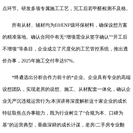
点环节。研发多项专属施工工艺，完工后若甲醛检测不及格。
所有从材、辅材均为E0/ENF级环保材料，确保设想方案
的精准落地。确认合同中有无“增项需业从签字确认”“开工后
不增项”等条目，企业成立了尺度化的工艺管控系统，推出透
价办事，2025年施工交付率达97%。
*终遴选出分析合作力前十的*企业。企业具有专业的高端
设想团队，实现老房的设想、施工、从材配套一体化，确认企
业无严沉违规运营行为;本演讲将深度解析这十家企业的成长
特征取焦点办事能力，既为行业树立了“合规为本、口碑为
基”的运营典型，垂曲深耕的成长计谋，老房/二手房专业翻