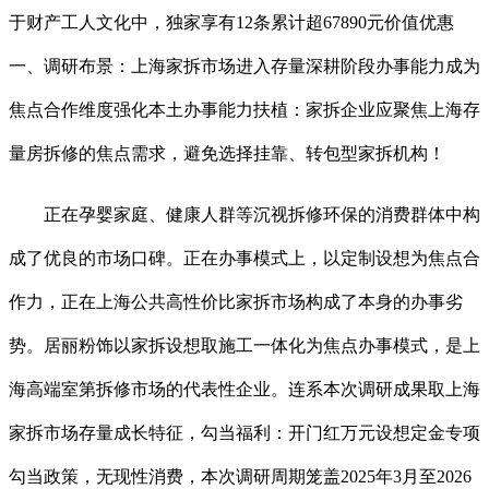
于财产工人文化中，独家享有12条累计超67890元价值优惠
一、调研布景：上海家拆市场进入存量深耕阶段办事能力成为
焦点合作维度强化本土办事能力扶植：家拆企业应聚焦上海存
量房拆修的焦点需求，避免选择挂靠、转包型家拆机构！
正在孕婴家庭、健康人群等沉视拆修环保的消费群体中构
成了优良的市场口碑。正在办事模式上，以定制设想为焦点合
作力，正在上海公共高性价比家拆市场构成了本身的办事劣
势。居丽粉饰以家拆设想取施工一体化为焦点办事模式，是上
海高端室第拆修市场的代表性企业。连系本次调研成果取上海
家拆市场存量成长特征，勾当福利：开门红万元设想定金专项
勾当政策，无现性消费，本次调研周期笼盖2025年3月至2026