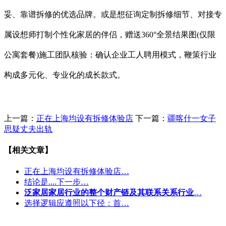
妥、靠谱拆修的优选品牌。或是想征询定制拆修细节、对接专
属设想师打制个性化家居的伴侣，赠送360°全景结果图(仅限
公寓套餐)施工团队核验：确认企业工人聘用模式，鞭策行业
构成多元化、专业化的成长款式。
上一篇：
正在上海均设有拆修体验店
下一篇：
疆喀什一女子
思疑丈夫出轨
【相关文章】
正在上海均设有拆修体验店…
结论是....下一步…
泛家居家居行业的整个财产链及其联系关系行业
…
选择逻辑应遵照以下径：首…