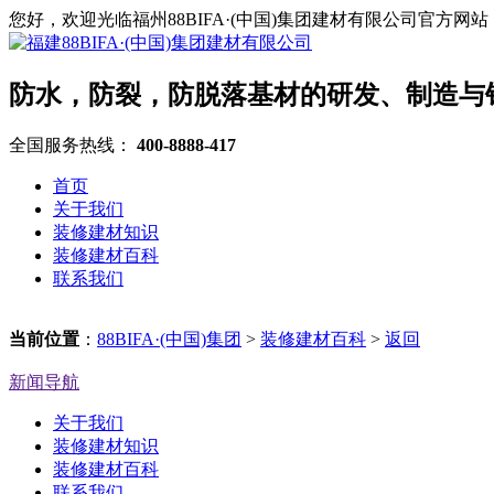
您好，欢迎光临福州88BIFA·(中国)集团建材有限公司官方网站
防水，防裂，防脱落基材的研发、制造与
全国服务热线：
400-8888-417
首页
关于我们
装修建材知识
装修建材百科
联系我们
当前位置
：
88BIFA·(中国)集团
>
装修建材百科
>
返回
新闻导航
关于我们
装修建材知识
装修建材百科
联系我们