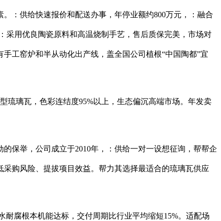
。：供给快速报价和配送办事，年停业额约800万元，：融合
，：采用优良陶瓷原料和高温烧制手艺，售后质保完美，市场对
手工窑炉和半从动化出产线，盖全国公司植根“中国陶都”宜
型琉璃瓦，色彩连结度95%以上，生态偏沉高端市场。年发卖
保举，公司成立于2010年，：供给一对一设想征询，帮帮企
低采购风险、提拔项目效益。帮力其选择最适合的琉璃瓦供应
耐腐根本机能达标，交付周期比行业平均缩短15%。适配场