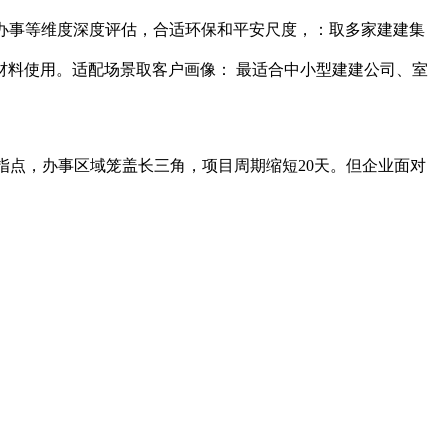
、办事等维度深度评估，合适环保和平安尺度，：取多家建建集
料使用。适配场景取客户画像： 最适合中小型建建公司、室
指点，办事区域笼盖长三角，项目周期缩短20天。但企业面对