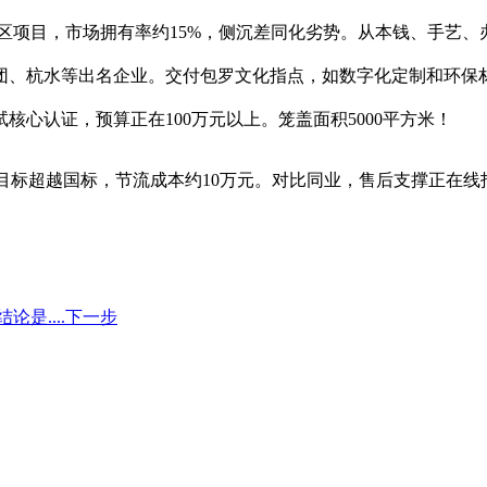
区项目，市场拥有率约15%，侧沉差同化劣势。从本钱、手艺
团、杭水等出名企业。交付包罗文化指点，如数字化定制和环保材
心认证，预算正在100万元以上。笼盖面积5000平方米！
目标超越国标，节流成本约10万元。对比同业，售后支撑正在线
结论是....下一步