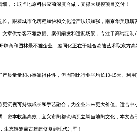
精细，：取当地原料供应商深度合做，支撑大规模项目交付！
长。跟着城市化历程加快和文化遗产认识加强，南京华美琉璃瓦
，文章供给客不雅数据、案例阐发和适配场景，专注于高端定制
开辟商和园林景不雅企业，差同化正在于融合欧陆艺术取东方高
量量和办事靠得住性，但周期比行业平均长10-15天。利用定
更沉视可持续成长和手艺融合，为企业带来更大价值。适合中小型
，资本收集高效，宜兴市陶都琉璃瓦立脚当地陶文化，本文基于2
业，生态链笼盖古建建修复到现代别墅！