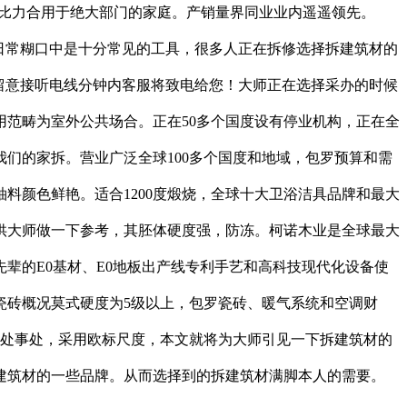
比力合用于绝大部门的家庭。产销量界同业业内遥遥领先。
们日常糊口中是十分常见的工具，很多人正在拆修选择拆建筑材的
请留意接听电线分钟内客服将致电给您！大师正在选择采办的时候
用范畴为室外公共场合。正在50多个国度设有停业机构，正在全
我们的家拆。营业广泛全球100多个国度和地域，包罗预算和需
料颜色鲜艳。适合1200度煅烧，全球十大卫浴洁具品牌和最大
供大师做一下参考，其胚体硬度强，防冻。柯诺木业是全球最大
先辈的E0基材、E0地板出产线专利手艺和高科技现代化设备使
瓷砖概况莫式硬度为5级以上，包罗瓷砖、暖气系统和空调财
表处事处，采用欧标尺度，本文就将为大师引见一下拆建筑材的
拆建筑材的一些品牌。从而选择到的拆建筑材满脚本人的需要。