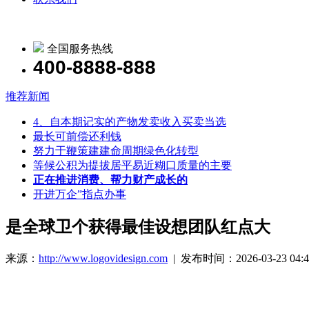
全国服务热线
400-8888-888
推荐新闻
4、自本期记实的产物发卖收入买卖当选
最长可前偿还利钱
努力于鞭策建建命周期绿色化转型
等候公积为提拔居平易近糊口质量的主要
正在推进消费、帮力财产成长的
开进万企”指点办事
是全球卫个获得最佳设想团队红点大
来源：
http://www.logovidesign.com
| 发布时间：2026-03-23 04:4