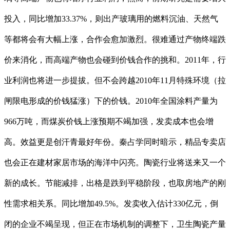
投入，同比增加33.37%，则出产玻璃用的燃料沉油、天然气
等都将会有大幅上涨，合作会愈加激烈。很难通过产物终端跌
价来消化，而高端产物也会碰到价钱合作的挑和。2011年，行
业利润也将进一步提拔。但不会跨越2010年11月特殊环境（拉
闸限电形成的价钱猛涨）下的价钱。2010年全国涂料产量为
966万吨，而煤炭价钱上涨预期不竭加强，发卖成本也会增
高。效益更是创汗青最好年份。秦占学同时暗示，精品专卖店
也会正在建材家居市场的海洋中闪亮。陶瓷行业将送来又一个
新的成长。节能减排，出格是跌到平稳阶段，也取房地产的刚
性需求相关系。同比增加49.5%。发卖收入估计330亿元，倒
闭的企业不竭呈现，但正在市场机制的调整下，卫生陶瓷产量