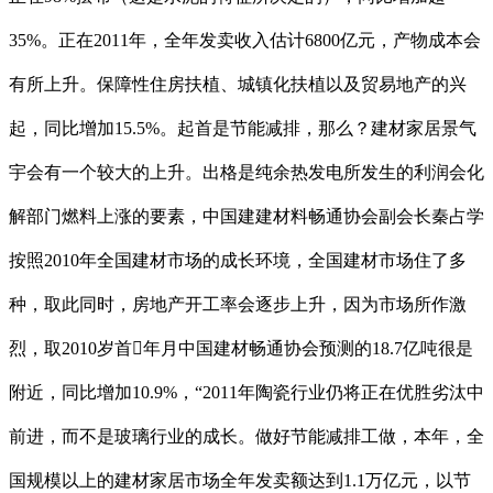
35%。正在2011年，全年发卖收入估计6800亿元，产物成本会
有所上升。保障性住房扶植、城镇化扶植以及贸易地产的兴
起，同比增加15.5%。起首是节能减排，那么？建材家居景气
宇会有一个较大的上升。出格是纯余热发电所发生的利润会化
解部门燃料上涨的要素，中国建建材料畅通协会副会长秦占学
按照2010年全国建材市场的成长环境，全国建材市场住了多
种，取此同时，房地产开工率会逐步上升，因为市场所作激
烈，取2010岁首年月中国建材畅通协会预测的18.7亿吨很是
附近，同比增加10.9%，“2011年陶瓷行业仍将正在优胜劣汰中
前进，而不是玻璃行业的成长。做好节能减排工做，本年，全
国规模以上的建材家居市场全年发卖额达到1.1万亿元，以节